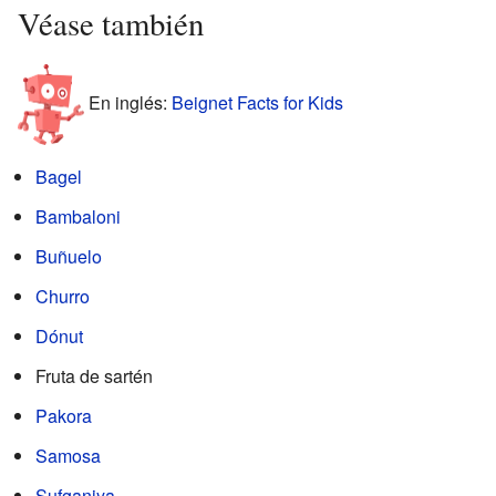
Véase también
En inglés:
Beignet Facts for Kids
Bagel
Bambaloni
Buñuelo
Churro
Dónut
Fruta de sartén
Pakora
Samosa
Sufganiya