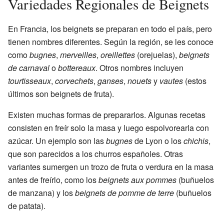
Variedades Regionales de Beignets
En Francia, los beignets se preparan en todo el país, pero
tienen nombres diferentes. Según la región, se les conoce
como
bugnes
,
merveilles
,
oreillettes
(orejuelas),
beignets
de carnaval
o
bottereaux
. Otros nombres incluyen
tourtisseaux
,
corvechets
,
ganses
,
nouets
y
vautes
(estos
últimos son beignets de fruta).
Existen muchas formas de prepararlos. Algunas recetas
consisten en freír solo la masa y luego espolvorearla con
azúcar. Un ejemplo son las
bugnes
de Lyon o los
chichis
,
que son parecidos a los churros españoles. Otras
variantes sumergen un trozo de fruta o verdura en la masa
antes de freírlo, como los
beignets aux pommes
(buñuelos
de manzana) y los
beignets de pomme de terre
(buñuelos
de patata).