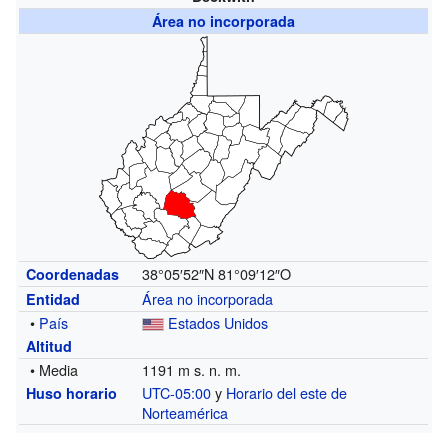
Área no incorporada
38°05′52″N
81°09′12″O
Coordenadas
Área no incorporada
Entidad
•
País
Estados Unidos
Altitud
• Media
1191 m s. n. m.
UTC-05:00
y
Horario del este de
Huso horario
Norteamérica