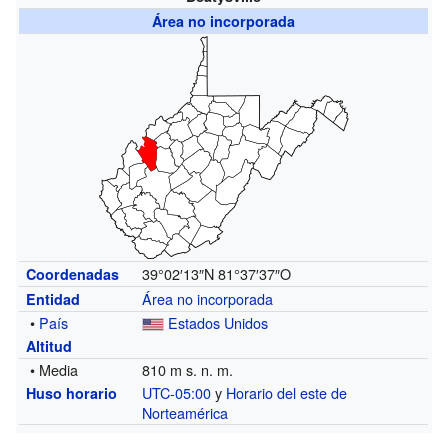
Área no incorporada
39°02′13″N
81°37′37″O
Coordenadas
Área no incorporada
Entidad
•
País
Estados Unidos
Altitud
• Media
810 m s. n. m.
UTC-05:00
y
Horario del este de
Huso horario
Norteamérica