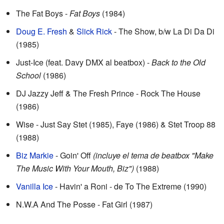
The Fat Boys -
Fat Boys
(1984)
Doug E. Fresh
&
Slick Rick
- The Show, b/w La Di Da Di
(1985)
Just-Ice (feat. Davy DMX al beatbox) -
Back to the Old
School
(1986)
DJ Jazzy Jeff & The Fresh Prince - Rock The House
(1986)
Wise - Just Say Stet (1985), Faye (1986) & Stet Troop 88
(1988)
Biz Markie
- Goin' Off
(incluye el tema de beatbox "Make
The Music With Your Mouth, Biz")
(1988)
Vanilla Ice
- Havin' a Roni - de To The Extreme (1990)
N.W.A And The Posse - Fat Girl (1987)