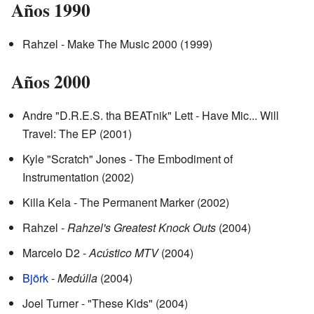
Años 1990
Rahzel - Make The Music 2000 (1999)
Años 2000
Andre "D.R.E.S. tha BEATnik" Lett - Have Mic... Will
Travel: The EP (2001)
Kyle "Scratch" Jones - The Embodiment of
Instrumentation (2002)
Killa Kela - The Permanent Marker (2002)
Rahzel -
Rahzel's Greatest Knock Outs
(2004)
Marcelo D2 -
Acústico MTV
(2004)
Björk
-
Medúlla
(2004)
Joel Turner - "These Kids" (2004)