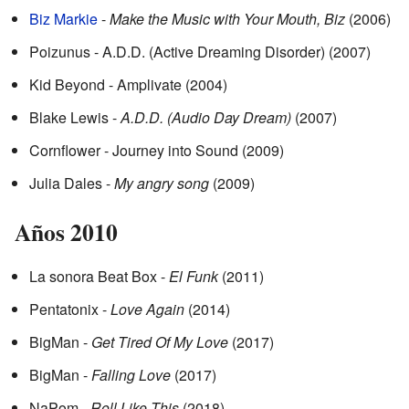
Biz Markie
-
Make the Music with Your Mouth, Biz
(2006)
Poizunus - A.D.D. (Active Dreaming Disorder) (2007)
Kid Beyond - Amplivate (2004)
Blake Lewis -
A.D.D. (Audio Day Dream)
(2007)
Cornflower - Journey into Sound (2009)
Julia Dales -
My angry song
(2009)
Años 2010
La sonora Beat Box -
El Funk
(2011)
Pentatonix -
Love Again
(2014)
BigMan -
Get Tired Of My Love
(2017)
BigMan -
Falling Love
(2017)
NaPom -
Roll Like This
(2018)