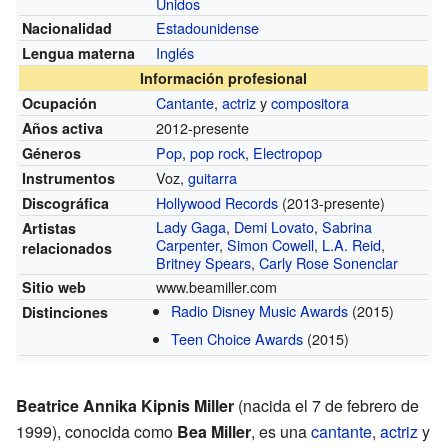
Unidos
Estadounidense
Nacionalidad
Inglés
Lengua materna
Información profesional
Cantante
,
actriz
y
compositora
Ocupación
2012-presente
Años activa
Pop
,
pop rock
,
Electropop
Géneros
Voz,
guitarra
Instrumentos
Hollywood Records
(2013-presente)
Discográfica
Lady Gaga
,
Demi Lovato
,
Sabrina
Artistas
Carpenter
,
Simon Cowell
,
L.A. Reid
,
relacionados
Britney Spears
,
Carly Rose Sonenclar
www.beamiller.com
Sitio web
Radio Disney Music Awards
(2015)
Distinciones
Teen Choice Awards
(2015)
Beatrice Annika Kipnis Miller
(nacida el 7 de febrero de
1999), conocida como
Bea Miller
, es una
cantante
,
actriz
y