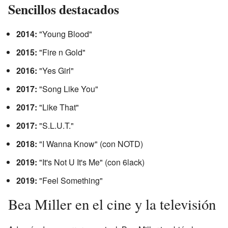
Sencillos destacados
2014:
"Young Blood"
2015:
"Fire n Gold"
2016:
"Yes Girl"
2017:
"Song Like You"
2017:
"Like That"
2017:
"S.L.U.T."
2018:
"I Wanna Know" (con NOTD)
2019:
"It's Not U It's Me" (con 6lack)
2019:
"Feel Something"
Bea Miller en el cine y la televisión