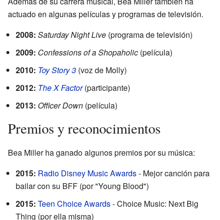
Además de su carrera musical, Bea Miller también ha
actuado en algunas películas y programas de televisión.
2008:
Saturday Night Live
(programa de televisión)
2009:
Confessions of a Shopaholic
(película)
2010:
Toy Story 3
(voz de Molly)
2012:
The X Factor
(participante)
2013:
Officer Down
(película)
Premios y reconocimientos
Bea Miller ha ganado algunos premios por su música:
2015:
Radio Disney Music Awards
- Mejor canción para
bailar con su BFF (por "Young Blood")
2015:
Teen Choice Awards
- Choice Music: Next Big
Thing (por ella misma)