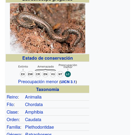
Estado de conservación
Preocupación menor
(
UICN 3.1
)
Taxonomía
Reino
:
Animalia
Filo
:
Chordata
Clase
:
Amphibia
Orden
:
Caudata
Familia
:
Plethodontidae
Género
:
Batrachoseps