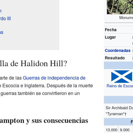
h
Monumen
o III
Fecha
as
Lugar
Coordenadas
Resultado
lla de Halidon Hill?
parte de las
Guerras de independencia de
tre Escocia e Inglaterra. Después de la muerte
Reino de Esco
guerras también se convirtieron en un
Sir Archibald D
"Tyneman"†
ampton y sus consecuencias
13.000
9.000