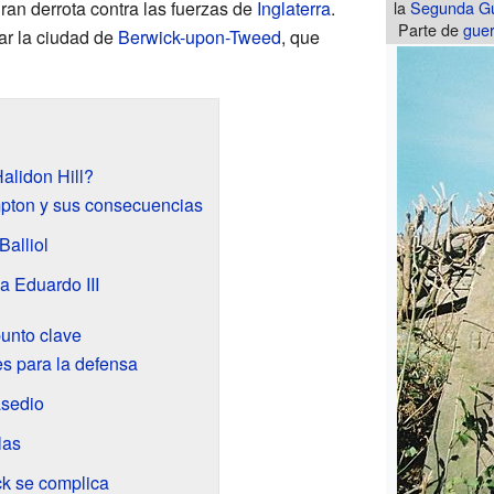
ran derrota contra las fuerzas de
Inglaterra
.
la
Segunda Gu
Parte de
guer
ar la ciudad de
Berwick-upon-Tweed
, que
alidon Hill?
mpton y sus consecuencias
Balliol
a Eduardo III
unto clave
s para la defensa
asedio
las
ck se complica