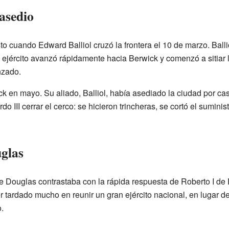
 asedio
sto cuando Edward Balliol cruzó la frontera el 10 de marzo. Bal
l ejército avanzó rápidamente hacia Berwick y comenzó a sitiar
nzado.
ick en mayo. Su aliado, Balliol, había asediado la ciudad por ca
do III cerrar el cerco: se hicieron trincheras, se cortó el suminis
uglas
 de Douglas contrastaba con la rápida respuesta de Roberto I de
tardado mucho en reunir un gran ejército nacional, en lugar de
.