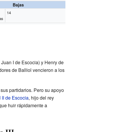
Bajas
14
as
y Juan I de Escocia) y Henry de
dores de Balliol vencieron a los
sus partidarios. Pero su apoyo
 II de Escocia
, hijo del rey
o que huir rápidamente a