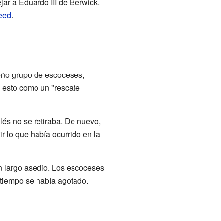
ejar a Eduardo III de Berwick.
eed
.
ueño grupo de escoceses,
ó esto como un "rescate
lés no se retiraba. De nuevo,
r lo que había ocurrido en la
un largo asedio. Los escoceses
l tiempo se había agotado.