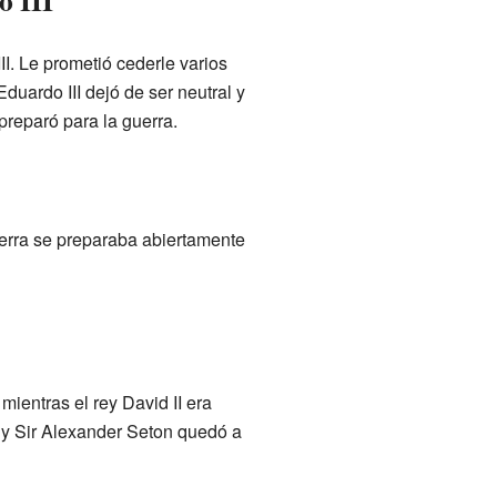
o III
III. Le prometió cederle varios
duardo III dejó de ser neutral y
preparó para la guerra.
aterra se preparaba abiertamente
mientras el rey David II era
, y Sir Alexander Seton quedó a