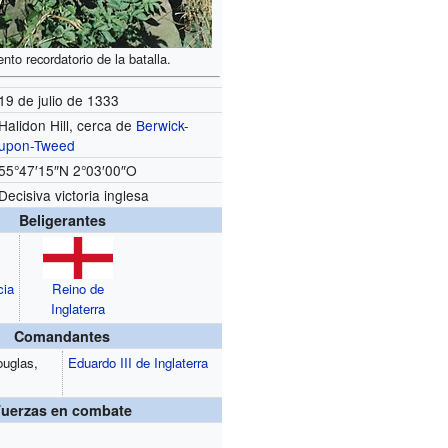
to recordatorio de la batalla.
19 de julio de 1333
Halidon Hill, cerca de
Berwick-
upon-Tweed
55°47′15″N
2°03′00″O
Decisiva victoria inglesa
Beligerantes
cia
Reino de
Inglaterra
Comandantes
ouglas,
Eduardo III de Inglaterra
Fuerzas en combate