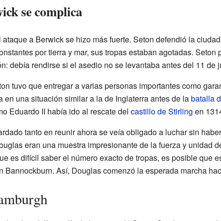
ick se complica
el ataque a Berwick se hizo más fuerte. Seton defendió la ciud
constantes por tierra y mar, sus tropas estaban agotadas. Seton p
: debía rendirse si el asedio no se levantaba antes del 11 de ju
n tuvo que entregar a varias personas importantes como garant
n una situación similar a la de Inglaterra antes de la
batalla
omo Eduardo II había ido al rescate del
castillo de Stirling
en 131
ardado tanto en reunir ahora se veía obligado a luchar sin habe
Douglas eran una muestra impresionante de la fuerza y unidad de
ue es difícil saber el número exacto de tropas, es posible que es
n Bannockburn. Así, Douglas comenzó la esperada marcha hacia
Bamburgh