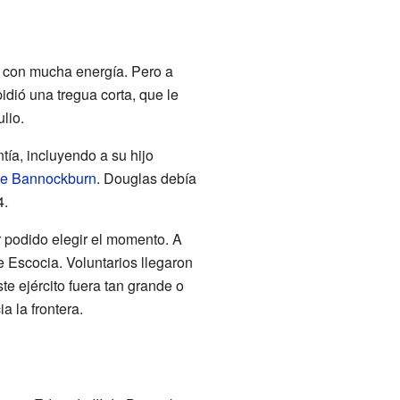
ad con mucha energía. Pero a
idió una tregua corta, que le
lio.
ía, incluyendo a su hijo
 de Bannockburn
. Douglas debía
4.
r podido elegir el momento. A
 Escocia. Voluntarios llegaron
te ejército fuera tan grande o
 la frontera.