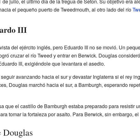
 de julio, el último día de la tregua de Seton. Su objetivo era al
hacia el pequeño puerto de Tweedmouth, al otro lado del río
Tw
ardo III
vista del ejército inglés, pero Eduardo III no se movió. Un peq
 logró cruzar el río Tweed y entrar en Berwick. Douglas consider
duardo III, exigiéndole que levantara el asedio.
uir avanzando hacia el sur y devastar Inglaterra si el rey ing
ces, Douglas marchó hacia el sur, a Bamburgh, esperando repeti
sa que el castillo de Bamburgh estaba preparado para resistir 
ara tomar la fortaleza por asalto. Para Berwick, sin embargo, e
e Douglas