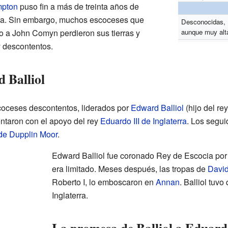
mpton
puso fin a más de treinta años de
ocia. Sin embargo, muchos escoceses que
Desconocidas,
o a John Comyn perdieron sus tierras y
aunque muy alt
 descontentos.
 Balliol
coceses descontentos, liderados por
Edward Balliol
(hijo del re
ntaron con el apoyo del rey
Eduardo III de Inglaterra
. Los segui
 de Dupplin Moor
.
Edward Balliol fue coronado Rey de Escocia por 
era limitado. Meses después, las tropas de
David
Roberto I, lo emboscaron en
Annan
. Balliol tuv
Inglaterra.