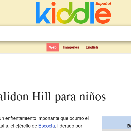
Web
Imágenes
English
Halidon Hill para niños
un enfrentamiento importante que ocurrió el
alla, el ejército de
Escocia
, liderado por
B