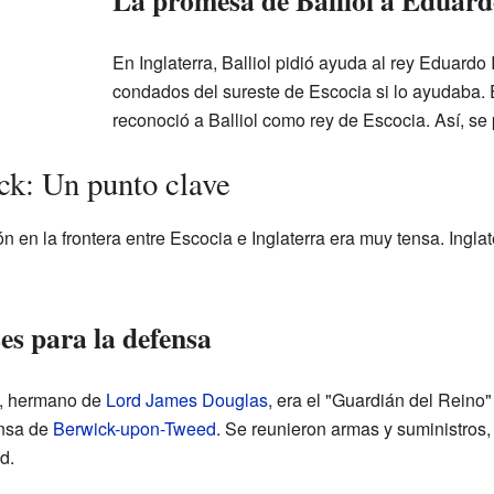
La promesa de Balliol a Eduard
En Inglaterra, Balliol pidió ayuda al rey Eduardo 
condados del sureste de Escocia si lo ayudaba. E
reconoció a Balliol como rey de Escocia. Así, se 
ck: Un punto clave
ión en la frontera entre Escocia e Inglaterra era muy tensa. Ingl
es para la defensa
s, hermano de
Lord James Douglas
, era el "Guardián del Reino" 
ensa de
Berwick-upon-Tweed
. Se reunieron armas y suministros
d.