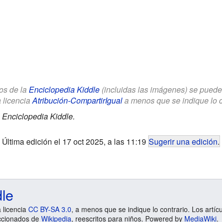
los de la
Enciclopedia Kiddle
(incluidas las imágenes) se puede u
a licencia
Atribución-CompartirIgual
a menos que se indique lo con
.
Enciclopedia Kiddle.
Última edición el 17 oct 2025, a las 11:19
Sugerir una edición
.
dle
a licencia
CC BY-SA 3.0
, a menos que se indique lo contrario. Los artíc
ccionados de
Wikipedia
, reescritos para niños. Powered by
MediaWiki
.