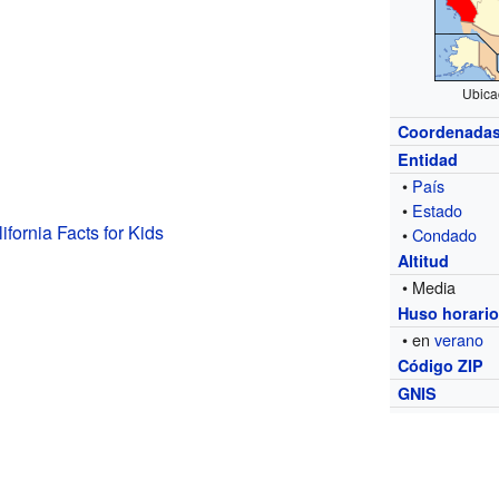
Ubica
Coordenada
Entidad
•
País
•
Estado
ifornia Facts for Kids
•
Condado
Altitud
• Media
Huso horari
• en
verano
Código ZIP
GNIS