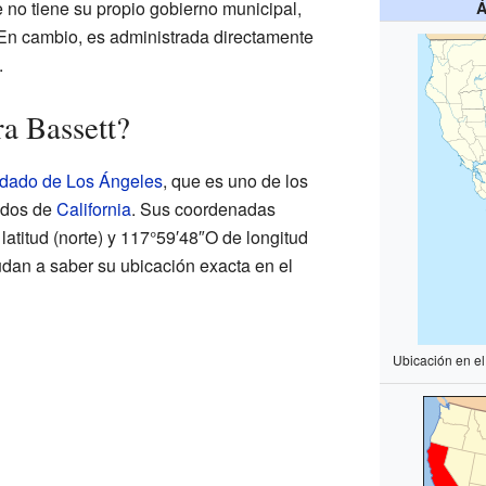
e no tiene su propio gobierno municipal,
Á
En cambio, es administrada directamente
.
a Bassett?
dado de Los Ángeles
, que es uno de los
ados de
California
. Sus coordenadas
atitud (norte) y 117°59′48″O de longitud
dan a saber su ubicación exacta en el
Ubicación en e