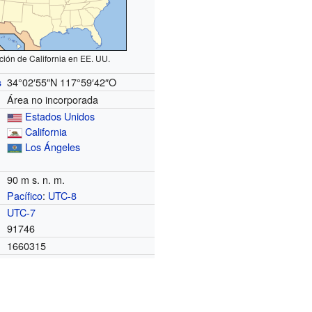
ción de California en EE. UU.
34°02′55″N
117°59′42″O
s
Área no incorporada
Estados Unidos
California
Los Ángeles
90 m s. n. m.
Pacífico
:
UTC-8
o
UTC-7
91746
1660315