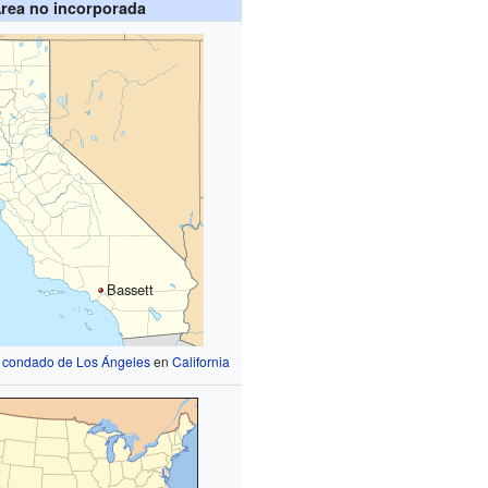
rea no incorporada
Bassett
l
condado de Los Ángeles
en
California