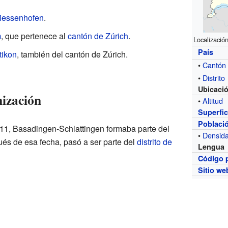
iessenhofen
.
m
, que pertenece al
cantón de Zúrich
.
Localizació
País
tikon
, también del cantón de Zúrich.
•
Cantón
•
Distrito
Ubicaci
ización
•
Altitud
Superfic
Poblaci
11, Basadingen-Schlattingen formaba parte del
•
Densid
ués de esa fecha, pasó a ser parte del
distrito de
Lengua
Código 
Sitio we