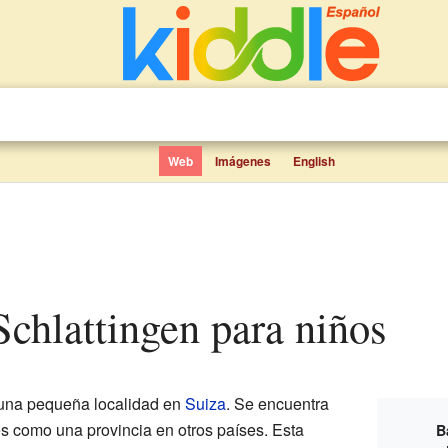
Web
Imágenes
English
Schlattingen para niños
una pequeña localidad en
Suiza
. Se encuentra
es como una provincia en otros países. Esta
B