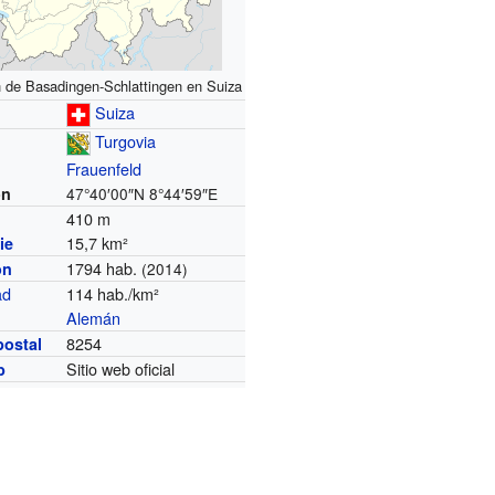
n de Basadingen-Schlattingen en Suiza
Suiza
Turgovia
Frauenfeld
ón
47°40′00″N
8°44′59″E
410 m
15,7 km²
ie
1794 hab.
ón
(2014)
ad
114 hab./km²
Alemán
8254
postal
Sitio web oficial
b