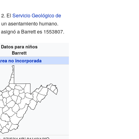
 2. El
Servicio Geológico de
o un asentamiento humano.
 asignó a Barrett es 1553807.
Datos para niños
Barrett
rea no incorporada
37°53′14″N
81°40′12″O