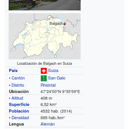
Balgach
Localización de Balgach en Suiza
Suiza
País
•
Cantón
San Galo
•
Distrito
Rheintal
Ubicación
47°24′00″N
9°35′59″E
•
Altitud
408 m
6,52 km²
Superficie
4532 hab.
Población
(2014)
•
Densidad
695 hab./km²
Alemán
Lengua