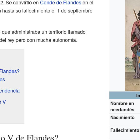
2. Se convirtió en
Conde de Flandes
en el
 hasta su fallecimiento el 1 de septiembre
 que administraba un territorio llamado
del rey pero con mucha autonomía.
 Flandes?
res
endencia
I
o V
Nombre en
neerlandés
Nacimiento
Fallecimiento
no V de Flandes?