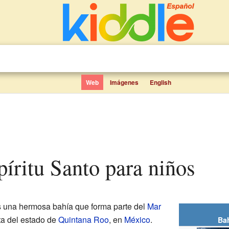
Web
Imágenes
English
spíritu Santo para niños
 una hermosa bahía que forma parte del
Mar
ta del estado de
Quintana Roo
, en
México
.
Bah