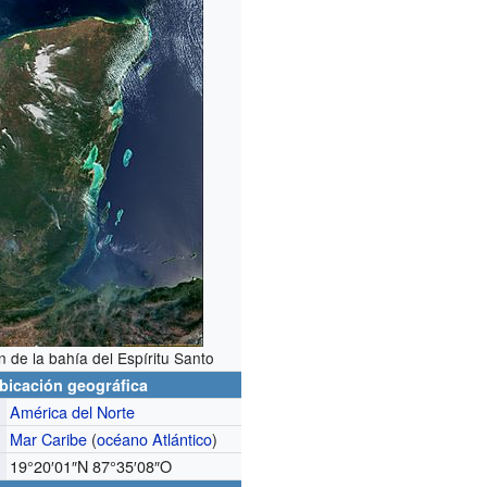
n de la bahía del Espíritu Santo
bicación geográfica
América del Norte
Mar Caribe
(
océano Atlántico
)
19°20′01″N
87°35′08″O