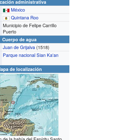
cación administrativa
México
Quintana Roo
Municipio de Felipe Carrillo
Puerto
Cuerpo de agua
Juan de Grijalva
(1518)
Parque nacional Sian Ka'an
apa de localización
n de la bahía del Espíritu Santo