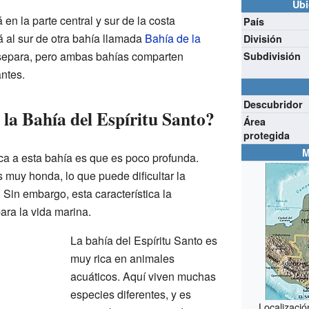
Ubi
 en la parte central y sur de la costa
País
 al sur de otra bahía llamada
Bahía de la
División
 separa, pero ambas bahías comparten
Subdivisión
antes.
Descubridor
 la Bahía del Espíritu Santo?
Área
protegida
M
a a esta bahía es que es poco profunda.
s muy honda, lo que puede dificultar la
Sin embargo, esta característica la
ara la vida marina.
La bahía del Espíritu Santo es
muy rica en animales
acuáticos. Aquí viven muchas
especies diferentes, y es
Localizació