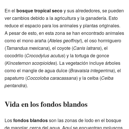
En el
bosque tropical seco
y sus alrededores, se pueden
ver cambios debido a la agricultura y la ganadería. Esto
reduce el espacio para los animales y plantas originales.
A pesar de esto, en esta zona se han encontrado animales
como el mono araña (
Ateles geoffroyi
), el oso hormiguero
(
Tamandua mexicana
), el coyote (
Canis latrans
), el
cocodrilo (
Crocodylus acutus
) y la tortuga de gonce
(
Kinosternon scorpioides
). La vegetación incluye árboles
como el mangle de agua dulce (
Bravaisia integerrima
), el
papaturro (
Coccoloba caracassana
) y la ceiba (
Ceiba
pentandra
).
Vida en los fondos blandos
Los
fondos blandos
son las zonas de lodo en el bosque
de manglar, cerca del agua. Aquí se encuentran moluscos