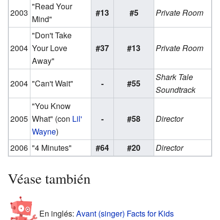
"Read Your
2003
#13
#5
Private Room
Mind"
"Don't Take
2004
Your Love
#37
#13
Private Room
Away"
Shark Tale
2004
"Can't Wait"
-
#55
Soundtrack
"You Know
2005
What"
(con
Lil'
-
#58
Director
Wayne
)
2006
"4 Minutes"
#64
#20
Director
Véase también
En inglés:
Avant (singer) Facts for Kids