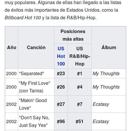
muy populares. Algunas de ellas han llegado a las listas
de éxitos más importantes de Estados Unidos, como la
Billboard Hot 100
y la lista de R&B/Hip-Hop.
Posiciones
más altas
Año
Canción
Álbum
US
US
Hot
R&B/Hip-
100
Hop
2000
"Separated"
#23
#1
My Thoughts
"My First Love"
2000
#26
#4
My Thoughts
(con Tamia)
"Makin' Good
2002
#27
#7
Ecstasy
Love"
"Don't Say No,
2002
#96
#51
Ecstasy
Just Say Yes"