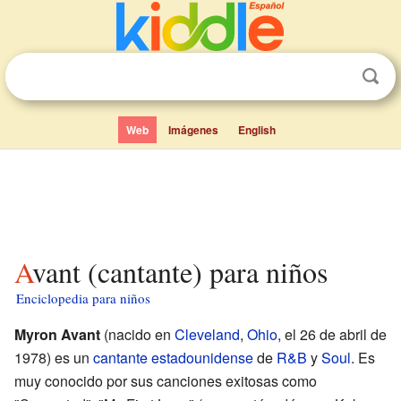
Web
Imágenes
English
Avant (cantante) para niños
Enciclopedia para niños
Myron Avant
(nacido en
Cleveland
,
Ohio
, el 26 de abril de
1978) es un
cantante
estadounidense
de
R&B
y
Soul
. Es
muy conocido por sus canciones exitosas como