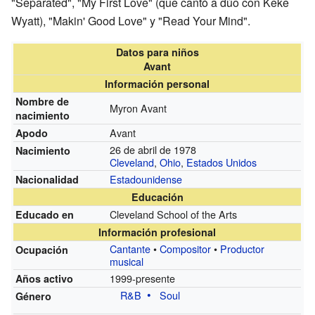
"Separated", "My First Love" (que cantó a dúo con Keke
Wyatt), "Makin' Good Love" y "Read Your Mind".
Datos para niños
Avant
Información personal
Nombre de
Myron Avant
nacimiento
Avant
Apodo
26 de abril de 1978
Nacimiento
Cleveland
,
Ohio
,
Estados Unidos
Estadounidense
Nacionalidad
Educación
Cleveland School of the Arts
Educado en
Información profesional
Cantante
•
Compositor
•
Productor
Ocupación
musical
1999-presente
Años activo
R&B
Soul
Género