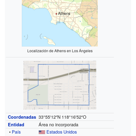
Athens
Localización de Athens en Los Ángeles
33°55′12″N
118°16′52″O
Coordenadas
Área no incorporada
Entidad
•
País
Estados Unidos