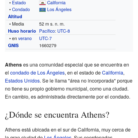
•
Estado
California
•
Condado
Los Ángeles
Altitud
• Media
52 m s. n. m.
Pacífico
:
UTC-8
Huso horario
• en
verano
UTC-7
1660279
GNIS
Athens
es una comunidad especial que se encuentra en
el
condado de Los Ángeles
, en el estado de
California
,
Estados Unidos
. Se le llama "área no incorporada" porque
no tiene su propio gobierno municipal, como una ciudad.
En cambio, es administrada directamente por el condado.
¿Dónde se encuentra Athens?
Athens está ubicada en el sur de California, muy cerca de
la gran ciudad de
Los Ángeles
. Sus coordenadas