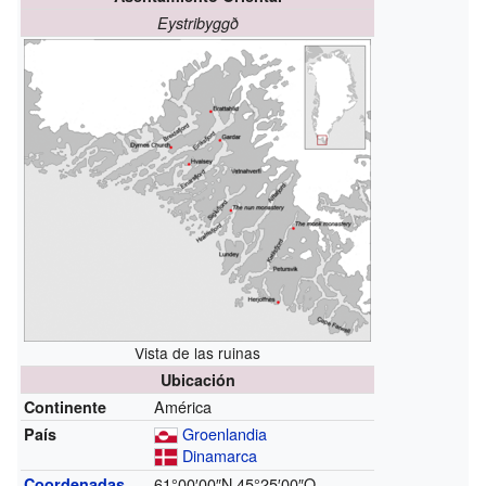
Eystribyggð
Vista de las ruinas
Ubicación
América
Continente
Groenlandia
País
Dinamarca
61°00′00″N
45°25′00″O
Coordenadas