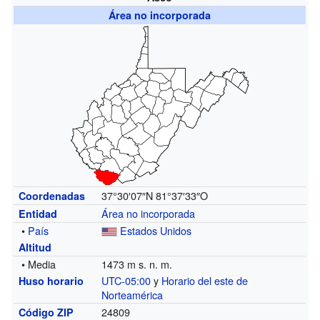
Área no incorporada
37°30′07″N
81°37′33″O
Coordenadas
Área no incorporada
Entidad
•
País
Estados Unidos
Altitud
• Media
1473 m s. n. m.
UTC-05:00
y
Horario del este de
Huso horario
Norteamérica
24809
Código ZIP