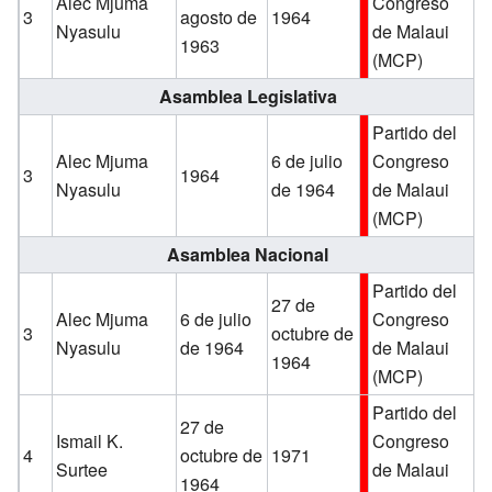
Alec Mjuma
Congreso
3
agosto de
1964
Nyasulu
de Malaui
1963
(MCP)
Asamblea Legislativa
Partido del
Alec Mjuma
6 de julio
Congreso
3
1964
Nyasulu
de 1964
de Malaui
(MCP)
Asamblea Nacional
Partido del
27 de
Alec Mjuma
6 de julio
Congreso
3
octubre de
Nyasulu
de 1964
de Malaui
1964
(MCP)
Partido del
27 de
Ismail K.
Congreso
4
octubre de
1971
Surtee
de Malaui
1964