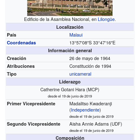
Edificio de la Asamblea Nacional, en
Lilongüe
.
Localización
Malaui
País
13°57′08″S
33°47′16″E
Coordenadas
Información general
26 de mayo de 1964
Creación
Constitución de 1994
Atribuciones
unicameral
Tipo
Liderazgo
Catherine Gotani Hara (MCP)
desde el 19 de junio de 2019
Madalitso Kwaderanji
Primer Vicepresidente
(
Independiente
)
desde el 19 de junio de 2019
Aisha Annie Adams (UDF)
Segundo Vicepresidente
desde el 19 de junio de 2019
Composición