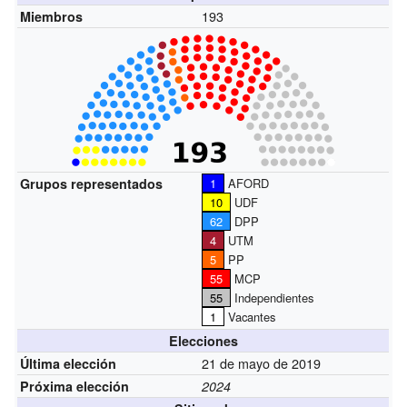
193
Miembros
Grupos representados
1
AFORD
10
UDF
62
DPP
4
UTM
5
PP
55
MCP
55
Independientes
1
Vacantes
Elecciones
21 de mayo de 2019
Última elección
Próxima elección
2024