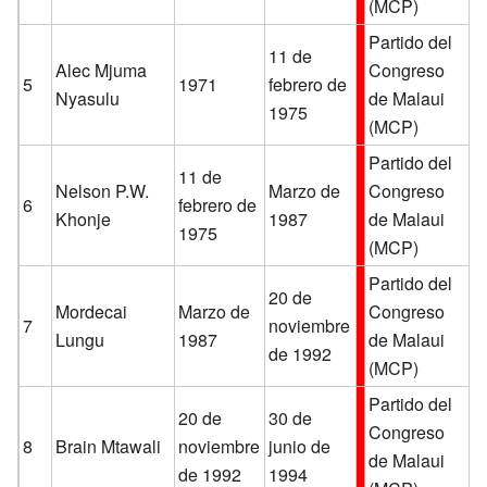
(MCP)
Partido del
11 de
Alec Mjuma
Congreso
5
1971
febrero de
Nyasulu
de Malaui
1975
(MCP)
Partido del
11 de
Nelson P.W.
Marzo de
Congreso
6
febrero de
Khonje
1987
de Malaui
1975
(MCP)
Partido del
20 de
Mordecai
Marzo de
Congreso
7
noviembre
Lungu
1987
de Malaui
de 1992
(MCP)
Partido del
20 de
30 de
Congreso
8
Brain Mtawali
noviembre
junio de
de Malaui
de 1992
1994