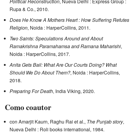
Political Reconstruction
, Nueva Delhi : Express Group :
Rupa & Co., 2010.
Does He Know A Mothers Heart : How Suffering Refutes
Religion
, Noida : HarperCollins, 2011.
Two Saints: Speculations Around and About
Ramakrishna Paramahamsa and Ramana Maharishi
,
Noida : HarperCollins, 2017.
Anita Gets Bail: What Are Our Courts Doing? What
Should We Do About Them?
, Noida : HarperCollins,
2018.
Preparing For Death
, India Viking, 2020.
Como coautor
con Amarjit Kaurn, Raghu Rai et al.,
The Punjab story
,
Nueva Delhi : Roli books international, 1984.