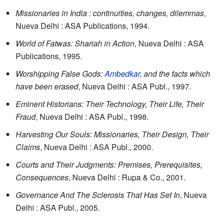
Missionaries in India : continuities, changes, dilemmas
,
Nueva Delhi : ASA Publications, 1994.
World of Fatwas: Shariah in Action
, Nueva Delhi : ASA
Publications, 1995.
Worshipping False Gods:
Ambedkar
, and the facts which
have been erased
, Nueva Delhi : ASA Publ., 1997.
Eminent Historians: Their Technology, Their Life, Their
Fraud
, Nueva Delhi : ASA Publ., 1998.
Harvesting Our Souls: Missionaries, Their Design, Their
Claims
, Nueva Delhi : ASA Publ., 2000.
Courts and Their Judgments: Premises, Prerequisites,
Consequences
, Nueva Delhi : Rupa & Co., 2001.
Governance And The Sclerosis That Has Set In
, Nueva
Delhi : ASA Publ., 2005.