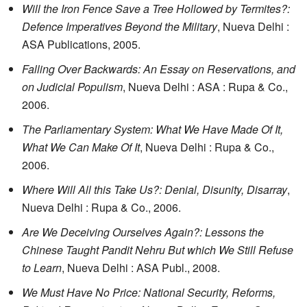
Will the Iron Fence Save a Tree Hollowed by Termites?:
Defence Imperatives Beyond the Military
, Nueva Delhi :
ASA Publications, 2005.
Falling Over Backwards: An Essay on Reservations, and
on Judicial Populism
, Nueva Delhi : ASA : Rupa & Co.,
2006.
The Parliamentary System: What We Have Made Of It,
What We Can Make Of It
, Nueva Delhi : Rupa & Co.,
2006.
Where Will All this Take Us?: Denial, Disunity, Disarray
,
Nueva Delhi : Rupa & Co., 2006.
Are We Deceiving Ourselves Again?: Lessons the
Chinese Taught Pandit Nehru But which We Still Refuse
to Learn
, Nueva Delhi : ASA Publ., 2008.
We Must Have No Price: National Security, Reforms,