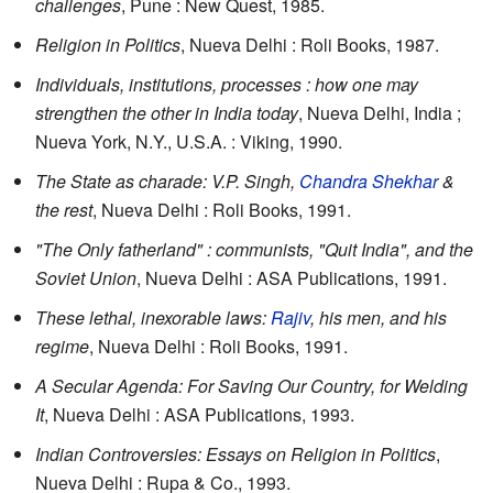
challenges
, Pune : New Quest, 1985.
Religion in Politics
, Nueva Delhi : Roli Books, 1987.
Individuals, institutions, processes : how one may
strengthen the other in India today
, Nueva Delhi, India ;
Nueva York, N.Y., U.S.A. : Viking, 1990.
The State as charade: V.P. Singh,
Chandra Shekhar
&
the rest
, Nueva Delhi : Roli Books, 1991.
"The Only fatherland" : communists, "Quit India", and the
Soviet Union
, Nueva Delhi : ASA Publications, 1991.
These lethal, inexorable laws:
Rajiv
, his men, and his
regime
, Nueva Delhi : Roli Books, 1991.
A Secular Agenda: For Saving Our Country, for Welding
It
, Nueva Delhi : ASA Publications, 1993.
Indian Controversies: Essays on Religion in Politics
,
Nueva Delhi : Rupa & Co., 1993.