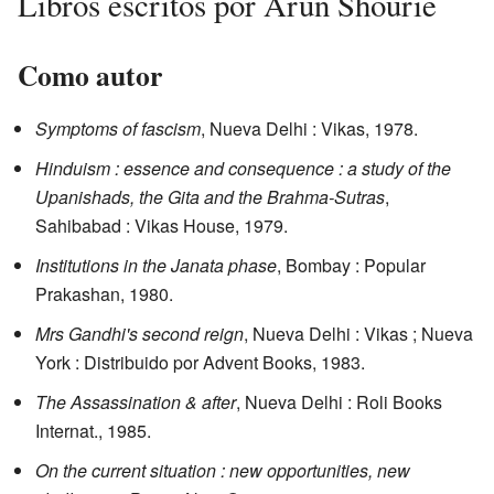
Libros escritos por Arun Shourie
Como autor
Symptoms of fascism
, Nueva Delhi : Vikas, 1978.
Hinduism : essence and consequence : a study of the
Upanishads, the Gita and the Brahma-Sutras
,
Sahibabad : Vikas House, 1979.
Institutions in the Janata phase
, Bombay : Popular
Prakashan, 1980.
Mrs Gandhi's second reign
, Nueva Delhi : Vikas ; Nueva
York : Distribuido por Advent Books, 1983.
The Assassination & after
, Nueva Delhi : Roli Books
Internat., 1985.
On the current situation : new opportunities, new