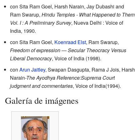
con Sita Ram Goel, Harsh Narain, Jay Dubashi and
Ram Swarup,
Hindu Temples - What Happened to Them
Vol. I : A Preliminary Survey
, Nueva Delhi : Voice of
India, 1990.
con Sita Ram Goel,
Koenraad Elst
, Ram Swarup,
Freedom of expression — Secular Theocracy Versus
Liberal Democracy
, Voice of India (1998).
con
Arun Jaitley
, Swapan Dasgupta, Rama J Jois, Harsh
Narain
-The Ayodhya Reference:Suprema Court
judgment and commentaries
, Voice of India(1994).
Galería de imágenes