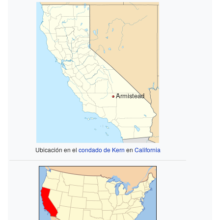
Armistead
Ubicación en el
condado de Kern
en
California