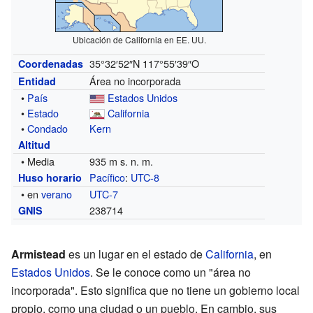
Ubicación de California en EE. UU.
35°32′52″N
117°55′39″O
Coordenadas
Área no incorporada
Entidad
•
País
Estados Unidos
•
Estado
California
•
Condado
Kern
Altitud
• Media
935 m s. n. m.
Pacífico
:
UTC-8
Huso horario
• en
verano
UTC-7
238714
GNIS
Armistead
es un lugar en el estado de
California
, en
Estados Unidos
. Se le conoce como un "área no
incorporada". Esto significa que no tiene un gobierno local
propio, como una ciudad o un pueblo. En cambio, sus