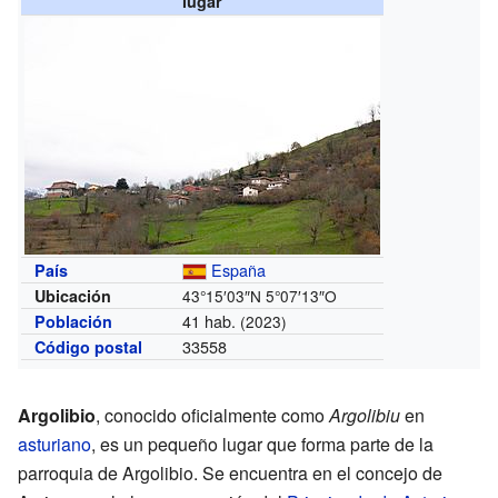
lugar
España
País
Ubicación
43°15′03″N
5°07′13″O
41 hab.
Población
(2023)
33558
Código postal
Argolibio
, conocido oficialmente como
Argolibiu
en
asturiano
, es un pequeño lugar que forma parte de la
parroquia de Argolibio. Se encuentra en el concejo de