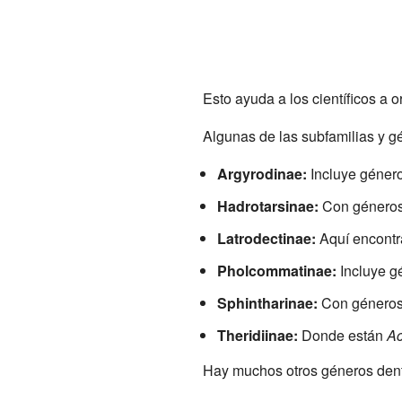
Esto ayuda a los científicos a 
Algunas de las subfamilias y g
Argyrodinae:
Incluye géne
Hadrotarsinae:
Con género
Latrodectinae:
Aquí encont
Pholcommatinae:
Incluye 
Sphintharinae:
Con género
Theridiinae:
Donde están
A
Hay muchos otros géneros dentro