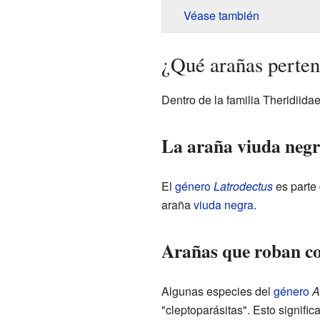
Véase también
¿Qué arañas perten
Dentro de la familia Theridiida
La araña viuda neg
El
género
Latrodectus
es parte 
araña
viuda negra
.
Arañas que roban c
Algunas especies del
género
A
"cleptoparásitas". Esto signifi