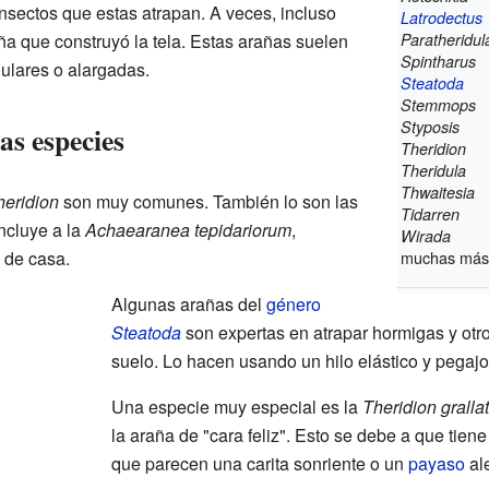
nsectos que estas atrapan. A veces, incluso
Latrodectus
ña que construyó la tela. Estas arañas suelen
Paratheridul
Spintharus
gulares o alargadas.
Steatoda
Stemmops
Styposis
as especies
Theridion
Theridula
Thwaitesia
heridion
son muy comunes. También lo son las
Tidarren
incluye a la
Achaearanea tepidariorum
,
Wirada
 de casa.
muchas má
Algunas arañas del
género
Steatoda
son expertas en atrapar hormigas y otr
suelo. Lo hacen usando un hilo elástico y pegajo
Una especie muy especial es la
Theridion gralla
la araña de "cara feliz". Esto se debe a que tien
que parecen una carita sonriente o un
payaso
al