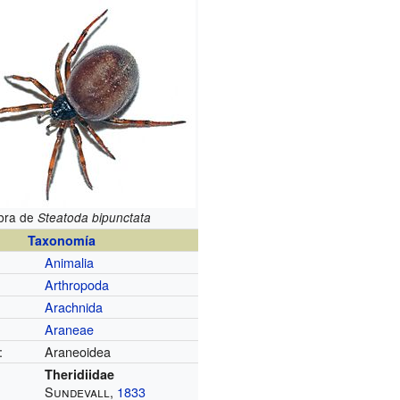
bra de
Steatoda bipunctata
Taxonomía
Animalia
Arthropoda
Arachnida
Araneae
:
Araneoidea
Theridiidae
Sundevall,
1833