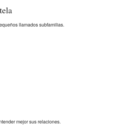
tela
pequeños llamados subfamilias.
ntender mejor sus relaciones.