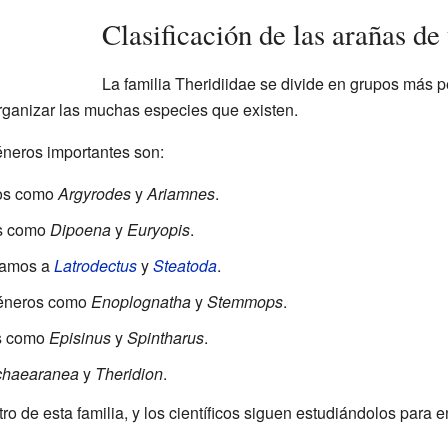
Clasificación de las arañas de 
La familia Theridiidae se divide en grupos más 
organizar las muchas especies que existen.
éneros importantes son:
ros como
Argyrodes
y
Ariamnes
.
s como
Dipoena
y
Euryopis
.
ramos a
Latrodectus
y
Steatoda
.
géneros como
Enoplognatha
y
Stemmops
.
s como
Episinus
y
Spintharus
.
chaearanea
y
Theridion
.
 de esta familia, y los científicos siguen estudiándolos para e