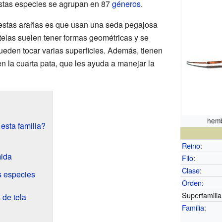
Estas especies se agrupan en 87
géneros
.
 estas arañas es que usan una seda pegajosa
telas suelen tener formas geométricas y se
eden tocar varias superficies. Además, tienen
en la cuarta pata, que les ayuda a manejar la
hem
esta familia?
Reino
:
ida
Filo
:
Clase
:
s especies
Orden
:
Superfamilia
 de tela
Familia
: