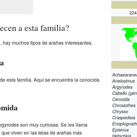
224
ecen a esta familia?
e, hay muchos tipos de arañas interesantes.
ra
Achaearane
de esta familia. Aquí se encuentra la conocida
Anelosimus
Argyrodes
Cabello (gén
Cerocida
omida
Chrosiothes
Chrysso
Craspedisia
Enoplognat
rgyrodes
son muy curiosas. Se les llama
Episinus
ca que viven en las telas de arañas más
Hetschkia