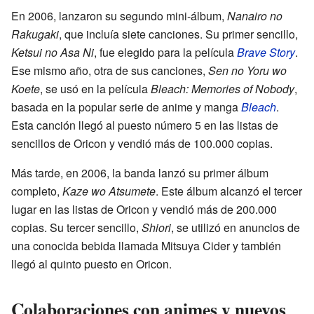
En 2006, lanzaron su segundo mini-álbum,
Nanairo no
Rakugaki
, que incluía siete canciones. Su primer sencillo,
Ketsui no Asa Ni
, fue elegido para la película
Brave Story
.
Ese mismo año, otra de sus canciones,
Sen no Yoru wo
Koete
, se usó en la película
Bleach: Memories of Nobody
,
basada en la popular serie de anime y manga
Bleach
.
Esta canción llegó al puesto número 5 en las listas de
sencillos de Oricon y vendió más de 100.000 copias.
Más tarde, en 2006, la banda lanzó su primer álbum
completo,
Kaze wo Atsumete
. Este álbum alcanzó el tercer
lugar en las listas de Oricon y vendió más de 200.000
copias. Su tercer sencillo,
Shiori
, se utilizó en anuncios de
una conocida bebida llamada Mitsuya Cider y también
llegó al quinto puesto en Oricon.
Colaboraciones con animes y nuevos