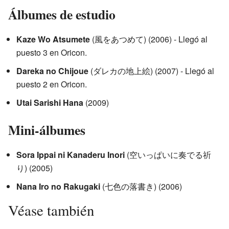
Álbumes de estudio
Kaze Wo Atsumete
(風をあつめて) (2006) - Llegó al
puesto 3 en Oricon.
Dareka no Chijoue
(ダレカの地上絵) (2007) - Llegó al
puesto 2 en Oricon.
Utai Sarishi Hana
(2009)
Mini-álbumes
Sora Ippai ni Kanaderu Inori
(空いっぱいに奏でる祈
り) (2005)
Nana Iro no Rakugaki
(七色の落書き) (2006)
Véase también