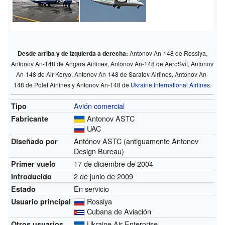
Desde arriba y de izquierda a derecha:
Antonov An-148 de Rossiya,
Antonov An-148 de Angara Airlines, Antonov An-148 de AeroSvit, Antonov
An-148 de Air Koryo, Antonov An-148 de Saratov Airlines, Antonov An-
148 de Polet Airlines y Antonov An-148 de
Ukraine International Airlines
.
Avión comercial
Tipo
Antonov ASTC
Fabricante
UAC
Antónov ASTC (antiguamente Antonov
Diseñado por
Design Bureau)
17 de diciembre de 2004
Primer vuelo
2 de junio de 2009
Introducido
En servicio
Estado
Rossiya
Usuario principal
Cubana de Aviación
Ukraine Air Enterprise
Otros usuarios