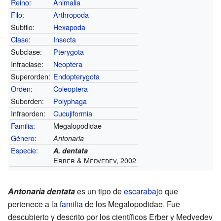
Reino
:
Animalia
Filo
:
Arthropoda
Subfilo:
Hexapoda
Clase
:
Insecta
Subclase:
Pterygota
Infraclase:
Neoptera
Superorden:
Endopterygota
Orden
:
Coleoptera
Suborden:
Polyphaga
Infraorden:
Cucujiformia
Familia
:
Megalopodidae
Género
:
Antonaria
Especie
:
A. dentata
Erber & Medvedev, 2002
Antonaria dentata
es un tipo de
escarabajo
que
pertenece a la
familia
de los Megalopodidae. Fue
descubierto y descrito por los científicos Erber y Medvedev