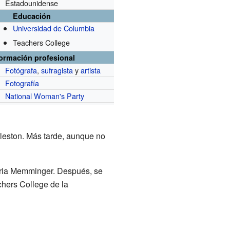
Estadounidense
Educación
Universidad de Columbia
Teachers College
formación profesional
Fotógrafa
,
sufragista
y
artista
Fotografía
National Woman's Party
rleston. Más tarde, aunque no
aria Memminger. Después, se
chers College de la