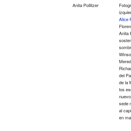
Anita Pollitzer
Fotogr
izquie
Alice 
Flore
Anita 
soste
sombr
Winso
Meredi
Richar
del Pa
de la 
los es
nuevo 
sede n
al cap
en ma