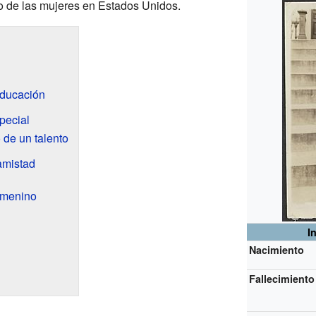
oto de las mujeres en Estados Unidos.
educación
pecial
 de un talento
 amistad
femenino
I
Nacimiento
Fallecimiento