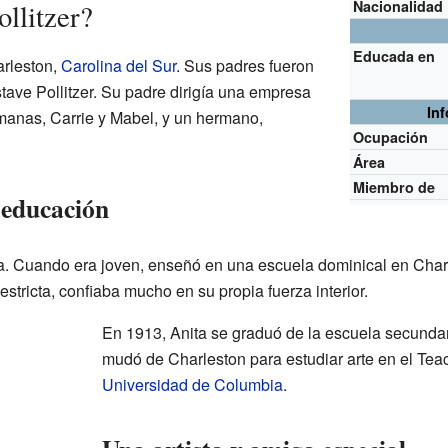
Nacionalidad
llitzer?
Educada en
arleston,
Carolina del Sur
. Sus padres fueron
tave Pollitzer. Su padre dirigía una empresa
In
manas, Carrie y Mabel, y un hermano,
Ocupación
Área
Miembro de
 educación
día. Cuando era joven, enseñó en una escuela dominical en Cha
estricta, confiaba mucho en su propia fuerza interior.
En 1913, Anita se graduó de la escuela secund
mudó de Charleston para estudiar arte en el Tea
Universidad de Columbia
.