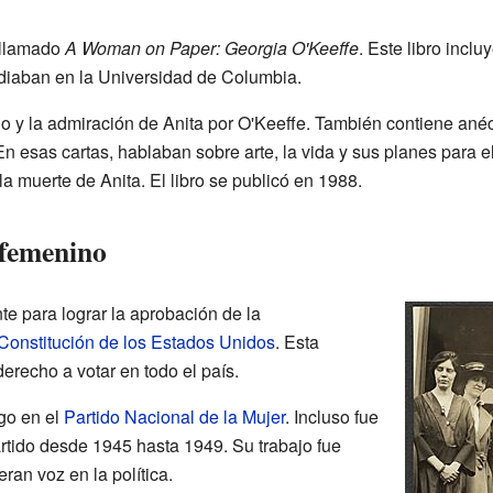
o llamado
A Woman on Paper: Georgia O'Keeffe
. Este libro inclu
diaban en la Universidad de Columbia.
iño y la admiración de Anita por O'Keeffe. También contiene anécd
n esas cartas, hablaban sobre arte, la vida y sus planes para el
a muerte de Anita. El libro se publicó en 1988.
 femenino
nte para lograr la aprobación de la
onstitución de los Estados Unidos
. Esta
erecho a votar en todo el país.
go en el
Partido Nacional de la Mujer
. Incluso fue
rtido desde 1945 hasta 1949. Su trabajo fue
ran voz en la política.