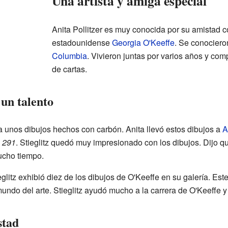
Una artista y amiga especial
Anita Pollitzer es muy conocida por su amistad c
estadounidense
Georgia O'Keeffe
. Se conociero
Columbia
. Vivieron juntas por varios años y co
de cartas.
un talento
a unos dibujos hechos con carbón. Anita llevó estos dibujos a
A
a
291
. Stieglitz quedó muy impresionado con los dibujos. Dijo q
ucho tiempo.
glitz exhibió diez de los dibujos de O'Keeffe en su galería. Es
undo del arte. Stieglitz ayudó mucho a la carrera de O'Keeffe 
stad