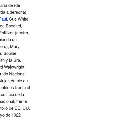
afía de (de
rda a derecha)
Paul
, Sue White,
nce Boeckel,
Pollitzer (centro,
niendo un
ero), Mary
r, Sophie
th y la Sra.
d Wainwright,
rtido Nacional
Mujer, de pie en
calones frente al
edificio de la
acional, frente
itolio de EE. UU.
yo de 1922