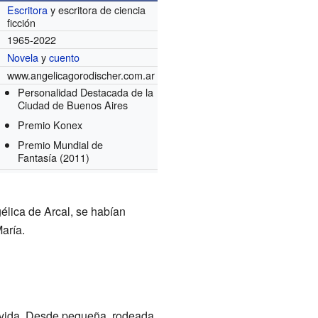
Escritora
y escritora de ciencia
ficción
1965-2022
Novela
y
cuento
www.angelicagorodischer.com.ar
Personalidad Destacada de la
Ciudad de Buenos Aires
Premio Konex
Premio Mundial de
Fantasía
(2011)
lica de Arcal, se habían
aría.
u vida. Desde pequeña, rodeada