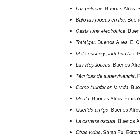
Las pelucas
. Buenos Aires:
Bajo las jubeas en flor
. Buen
Casta luna electrónica
. Buen
Trafalgar
. Buenos Aires: El C
Mala noche y parir hembra
. 
Las Repúblicas
. Buenos Aire
Técnicas de supervivencia
. 
Como triunfar en la vida
. Bu
Menta
. Buenos Aires: Emecé
Querido amigo
. Buenos Aire
La cámara oscura
. Buenos A
Otras vidas
. Santa Fe: Editor