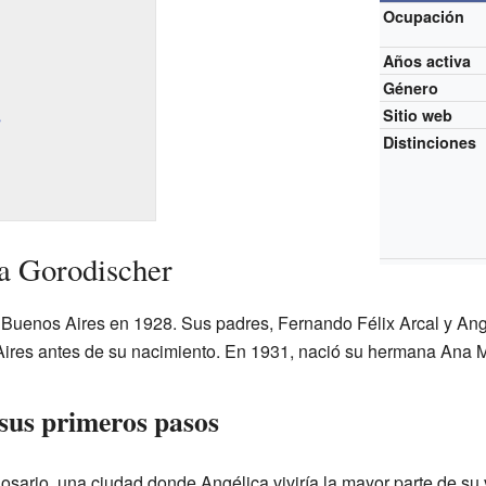
Ocupación
Años activa
Género
s
Sitio web
Distinciones
a Gorodischer
Buenos Aires en 1928. Sus padres, Fernando Félix Arcal y Angé
res antes de su nacimiento. En 1931, nació su hermana Ana M
 sus primeros pasos
Rosario, una ciudad donde Angélica viviría la mayor parte de s