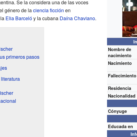
entina. Se la considera una de las voces
el género de la
ciencia ficción
en
ola
Elia Barceló
y la cubana
Daína Chaviano
.
I
ischer
Nombre de
nacimiento
us primeros pasos
Nacimiento
jes
Fallecimiento
iteratura
Residencia
ischer
Nacionalidad
acional
Cónyuge
Educada en
In