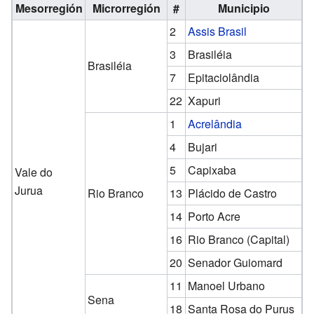
Mesorregión
Microrregión
#
Municipio
2
Assis Brasil
3
Brasiléia
Brasiléia
7
Epitaciolândia
22
Xapuri
1
Acrelândia
4
Bujari
5
Capixaba
Vale do
Jurua
Rio Branco
13
Plácido de Castro
14
Porto Acre
16
Rio Branco (Capital)
20
Senador Guiomard
11
Manoel Urbano
Sena
18
Santa Rosa do Purus