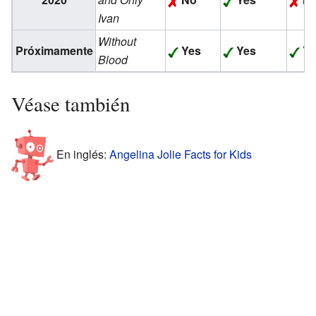
Ivan
Without
Próximamente
Yes
Yes
Ye
Blood
Véase también
En inglés:
Angelina Jolie Facts for Kids