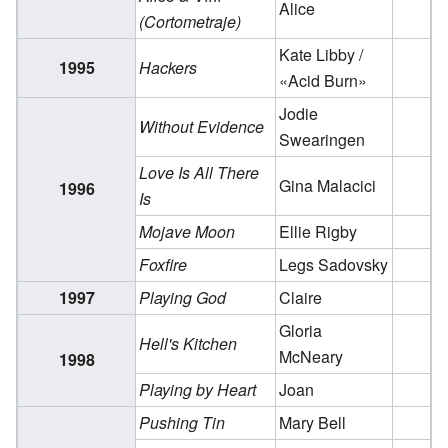
Alice
(Cortometraje)
Kate Libby /
1995
Hackers
«Acid Burn»
Jodie
Without Evidence
Swearingen
Love Is All There
Gina Malacici
1996
Is
Mojave Moon
Ellie Rigby
Foxfire
Legs Sadovsky
1997
Playing God
Claire
Gloria
Hell's Kitchen
McNeary
1998
Playing by Heart
Joan
Pushing Tin
Mary Bell