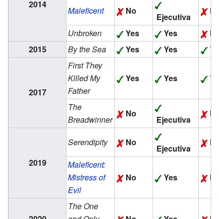
2014
Maleficent
No
N
Ejecutiva
Unbroken
Yes
Yes
N
2015
By the Sea
Yes
Yes
Ye
First They
Killed My
Yes
Yes
Ye
Father
2017
The
No
N
Breadwinner
Ejecutiva
Serendipity
No
N
Ejecutiva
2019
Maleficent:
Mistress of
No
Yes
N
Evil
The One
2020
and Only
No
Yes
N