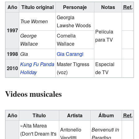
Año
Título original
Personaje
Notas
Ref.
Georgia
True Women
Lawshe Woods
1997
Película
George
Cornelia
para TV
Wallace
Wallace
1998
Gia
Gia Carangi
Kung Fu Panda
Master Tigress
Especial
2010
Holiday
(voz)
de TV
Videos musicales
Año
Título
Artista
Álbum
Ref.
«Alta Marea
Antonello
Benvenuti in
(Don't Dream It's
Venditti
Paradiso