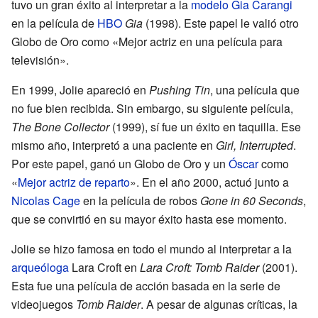
tuvo un gran éxito al interpretar a la
modelo
Gia Carangi
en la película de
HBO
Gia
(1998). Este papel le valió otro
Globo de Oro como «Mejor actriz en una película para
televisión».
En 1999, Jolie apareció en
Pushing Tin
, una película que
no fue bien recibida. Sin embargo, su siguiente película,
The Bone Collector
(1999), sí fue un éxito en taquilla. Ese
mismo año, interpretó a una paciente en
Girl, Interrupted
.
Por este papel, ganó un Globo de Oro y un
Óscar
como
«
Mejor actriz de reparto
». En el año 2000, actuó junto a
Nicolas Cage
en la película de robos
Gone in 60 Seconds
,
que se convirtió en su mayor éxito hasta ese momento.
Jolie se hizo famosa en todo el mundo al interpretar a la
arqueóloga
Lara Croft en
Lara Croft: Tomb Raider
(2001).
Esta fue una película de acción basada en la serie de
videojuegos
Tomb Raider
. A pesar de algunas críticas, la