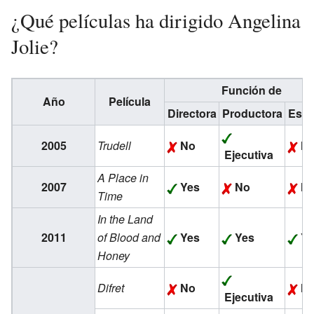
¿Qué películas ha dirigido Angelina
Jolie?
Función de
Año
Película
Directora
Productora
Escr
2005
Trudell
No
N
Ejecutiva
A Place in
2007
Yes
No
N
Time
In the Land
2011
of Blood and
Yes
Yes
Ye
Honey
Difret
No
N
Ejecutiva