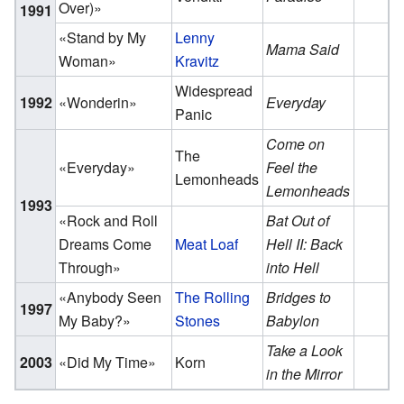
Over)»
1991
«Stand by My
Lenny
Mama Said
Woman»
Kravitz
Widespread
1992
«Wonderin»
Everyday
Panic
Come on
The
«Everyday»
Feel the
Lemonheads
Lemonheads
1993
«Rock and Roll
Bat Out of
Dreams Come
Meat Loaf
Hell II: Back
Through»
into Hell
«Anybody Seen
The Rolling
Bridges to
1997
My Baby?»
Stones
Babylon
Take a Look
2003
«Did My Time»
Korn
in the Mirror