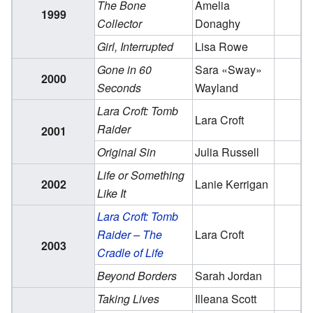
The Bone
Amelia
1999
Collector
Donaghy
Girl, Interrupted
Lisa Rowe
Gone in 60
Sara «Sway»
2000
Seconds
Wayland
Lara Croft: Tomb
Lara Croft
Raider
2001
Original Sin
Julia Russell
Life or Something
2002
Lanie Kerrigan
Like It
Lara Croft: Tomb
Raider – The
Lara Croft
2003
Cradle of Life
Beyond Borders
Sarah Jordan
Taking Lives
Illeana Scott