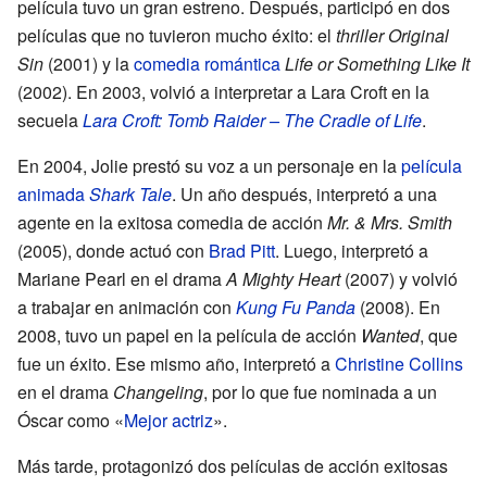
película tuvo un gran estreno. Después, participó en dos
películas que no tuvieron mucho éxito: el
thriller
Original
Sin
(2001) y la
comedia romántica
Life or Something Like It
(2002). En 2003, volvió a interpretar a Lara Croft en la
secuela
Lara Croft: Tomb Raider – The Cradle of Life
.
En 2004, Jolie prestó su voz a un personaje en la
película
animada
Shark Tale
. Un año después, interpretó a una
agente en la exitosa comedia de acción
Mr. & Mrs. Smith
(2005), donde actuó con
Brad Pitt
. Luego, interpretó a
Mariane Pearl en el drama
A Mighty Heart
(2007) y volvió
a trabajar en animación con
Kung Fu Panda
(2008). En
2008, tuvo un papel en la película de acción
Wanted
, que
fue un éxito. Ese mismo año, interpretó a
Christine Collins
en el drama
Changeling
, por lo que fue nominada a un
Óscar como «
Mejor actriz
».
Más tarde, protagonizó dos películas de acción exitosas