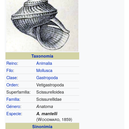
Taxonomía
Reino
:
Animalia
Filo
:
Mollusca
Clase
:
Gastropoda
Orden
:
Vetigastropoda
Superfamilia:
Scissurelloidea
Familia
:
Scissurellidae
Género
:
Anatoma
Especie
:
A. mantelli
(Woodward, 1859)
Sinonimia