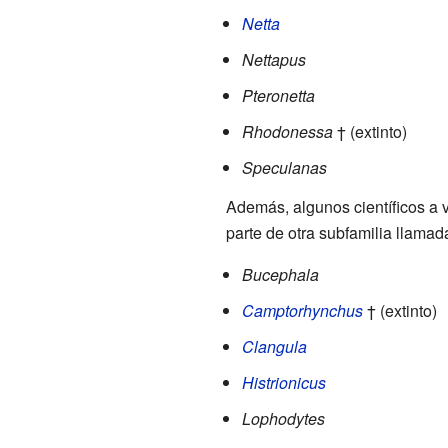
Netta
Nettapus
Pteronetta
Rhodonessa
† (extinto)
Speculanas
Además, algunos científicos a 
parte de otra subfamilia llama
Bucephala
Camptorhynchus
† (extinto)
Clangula
Histrionicus
Lophodytes