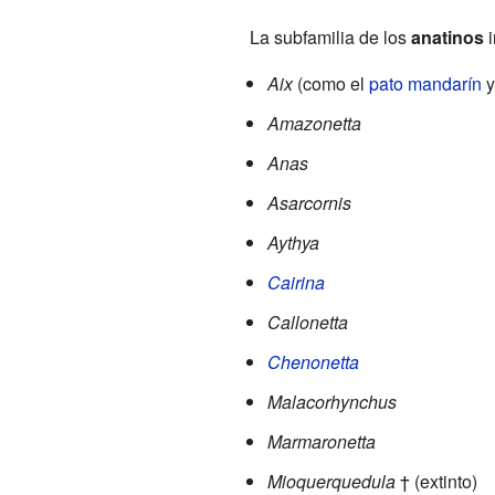
La subfamilia de los
anatinos
i
Aix
(como el
pato mandarín
y
Amazonetta
Anas
Asarcornis
Aythya
Cairina
Callonetta
Chenonetta
Malacorhynchus
Marmaronetta
Mioquerquedula
† (extinto)