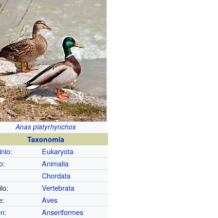
Anas platyrhynchos
Taxonomía
nio
:
Eukaryota
o
:
Animalia
Chordata
lo:
Vertebrata
e
:
Aves
en
:
Anseriformes