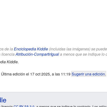
los de la
Enciclopedia Kiddle
(incluidas las imágenes) se puede u
a licencia
Atribución-CompartirIgual
a menos que se indique lo con
dia Kiddle.
Última edición el 17 oct 2025, a las 11:19
Sugerir una edición
.
dle
a licencia
CC BY-SA 3.0
, a menos que se indique lo contrario. Los artíc