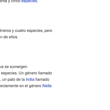
enta y cinco
especies
.
éneros y cuatro especies, pero
n de ellos.
que se sumergen
is especies. Un género llamado
, un pato de la
India
llamado
rrectamente en el género
Netta