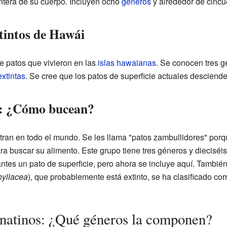
ntera de su cuerpo. Incluyen ocho
géneros
y alrededor de cincu
tintos de Hawái
 patos que vivieron en las
islas hawaianas
. Se conocen tres g
extintas
. Se cree que los patos de superficie actuales desciende
s: ¿Cómo bucean?
tran en todo el mundo. Se les llama "patos zambullidores" por
a buscar su alimento. Este grupo tiene tres géneros y diecisé
tes un pato de superficie, pero ahora se incluye aquí. También
hyllacea
), que probablemente está extinto, se ha clasificado co
natinos: ¿Qué géneros la componen?