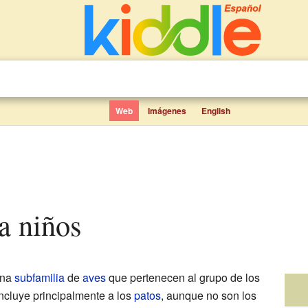
Web
Imágenes
English
ra niños
una
subfamilia
de
aves
que pertenecen al grupo de los
incluye principalmente a los
patos
, aunque no son los