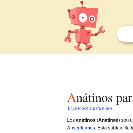
Anátinos pa
Enciclopedia para niños
Los
anatinos
(
Anatinae
) son 
Anseriformes
. Esta subfamilia 