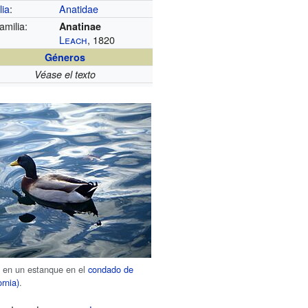
lia
:
Anatidae
amilia:
Anatinae
Leach
, 1820
Géneros
Véase el texto
l
en un estanque en el
condado de
rnia)
.