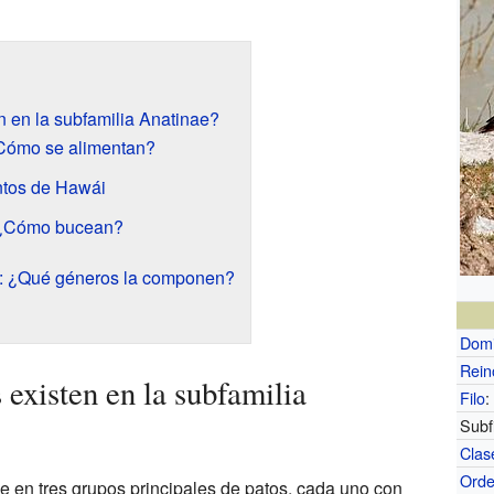
n en la subfamilia Anatinae?
¿Cómo se alimentan?
ntos de Hawái
: ¿Cómo bucean?
s: ¿Qué géneros la componen?
Domi
Rein
 existen en la subfamilia
Filo
:
Subfi
Clas
Ord
e en tres grupos principales de patos, cada uno con