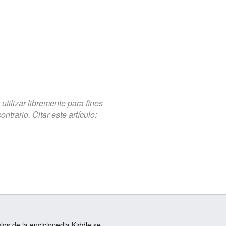
tilizar libremente para fines
trario. Citar este artículo:
ulos de la enciclopedia Kiddle se