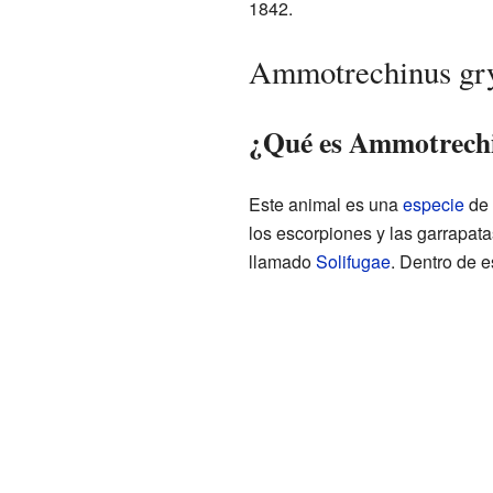
1842.
Ammotrechinus gryl
¿Qué es Ammotrechi
Este animal es una
especie
de
los escorpiones y las garrapa
llamado
Solifugae
. Dentro de e