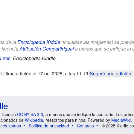
los de la
Enciclopedia Kiddle
(incluidas las imágenes) se puede u
a licencia
Atribución-CompartirIgual
a menos que se indique lo con
Niños
.
Enciclopedia Kiddle.
Última edición el 17 oct 2025, a las 11:19
Sugerir una edición
.
dle
a licencia
CC BY-SA 3.0
, a menos que se indique lo contrario. Los artíc
ccionados de
Wikipedia
, reescritos para niños. Powered by
MediaWiki
.
énes somos
Política de privacidad
Contacto
© 2025 Kiddle.co