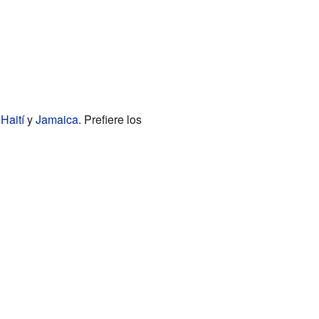
n
Haití
y
Jamaica
. Prefiere los