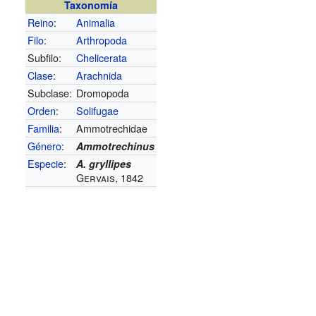
Taxonomía
Reino
:
Animalia
Filo
:
Arthropoda
Subfilo:
Chelicerata
Clase
:
Arachnida
Subclase:
Dromopoda
Orden
:
Solifugae
Familia
:
Ammotrechidae
Género
:
Ammotrechinus
Especie
:
A. gryllipes
Gervais, 1842