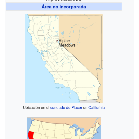
Área no incorporada
Alpine
Meadows
Ubicación en el
condado de Placer
en
California