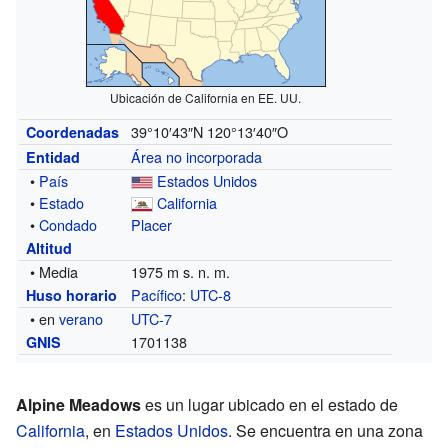
Ubicación de California en EE. UU.
39°10′43″N
120°13′40″O
Coordenadas
Área no incorporada
Entidad
•
País
Estados Unidos
•
Estado
California
•
Condado
Placer
Altitud
• Media
1975 m s. n. m.
Pacífico
:
UTC-8
Huso horario
• en
verano
UTC-7
1701138
GNIS
Alpine Meadows
es un lugar ubicado en el estado de
California
, en
Estados Unidos
. Se encuentra en una zona