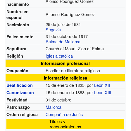
Alonso Rodríguez Gómez
nacimiento
Nombre en
Alfonso Rodríguez Gómez
español
25 de julio de 1531
Nacimiento
Segovia
31 de octubre de 1617
Fallecimiento
Palma de Mallorca
Church of Mount Zion of Palma
Sepultura
Iglesia católica
Religión
Información profesional
Escritor de literatura religiosa
Ocupación
Información religiosa
15 de enero de 1825, por
León XII
Beatificación
15 de enero de 1888, por
León XIII
Canonización
31 de octubre
Festividad
Mallorca
Patronazgo
Compañía de Jesús
Orden religiosa
Títulos y
reconocimientos