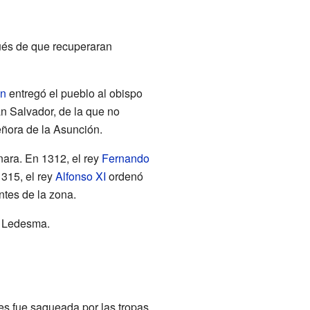
ués de que recuperaran
ón
entregó el pueblo al obispo
n Salvador, de la que no
eñora de la Asunción.
nara. En 1312, el rey
Fernando
315, el rey
Alfonso XI
ordenó
ntes de la zona.
e Ledesma.
es fue saqueada por las tropas