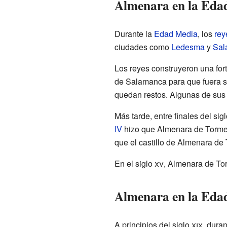
Almenara en la Eda
Durante la
Edad Media
, los
rey
ciudades como
Ledesma
y
Sal
Los reyes construyeron una fort
de Salamanca para que fuera su
quedan restos. Algunas de sus 
Más tarde, entre finales del sig
IV
hizo que Almenara de Tormes
que el castillo de Almenara de
En el siglo
xv
, Almenara de Tor
Almenara en la Ed
A principios del siglo
xix
, dura