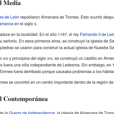
d Media
es de León
repoblaron Almenara de Tormes. Esto ocurrió desp
amanca
en el siglo
x
.
aleza en la localidad. En el año 1167, el rey
Fernando II de Le
 señorío. En esos primeros años, se construyó la iglesia de Sa
piedras se usaron para construir la actual iglesia de Nuestra S
lo
xiii
y principios del siglo
xiv
, se construyó un castillo en Alme
 fuera una villa independiente de Ledesma. Sin embargo, en 1
 Tormes fuera derribado porque causaba problemas a los habita
mes se convirtió en un centro importante dentro de la región d
ad Contemporánea
nte la
Guerra de Independencia
, la iglesia de Almenara de Torm