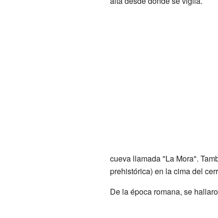
alta desde donde se vigila.
cueva llamada "La Mora". Tamb
prehistórica) en la cima del ce
De la época romana, se hallaron