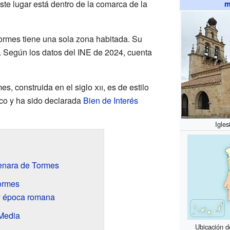
Este lugar está dentro de la comarca de la
m
ormes tiene una sola zona habitada. Su
. Según los datos del INE de 2024, cuenta
es, construida en el siglo
xii
, es de estilo
ico y ha sido declarada
Bien de Interés
Igle
enara de Tormes
ormes
y época romana
Media
Ubicación 