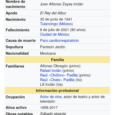
Nombre de
Juan Alfonso Zayas Inclán
nacimiento
Apodo
El Rey del Albur
30 de junio de 1941
Nacimiento
Tulancingo
(
México
)
8 de julio de 2021 (80 años)
Fallecimiento
Ciudad de México
Paro cardiorrespiratorio
Causa de muerte
Panteón Jardín
Sepultura
Mexicana
Nacionalidad
Familia
Alfonso Obregón (primo)
Familiares
Rafael Inclán
(primo)
Raúl «Chóforo» Padilla
(primo)
Raúl «Chato» Padilla
(tío)
Lili Inclán (tía)
Información profesional
Actor de cine
, actor de teatro y actor de
Ocupación
televisión
1958-2017
Años activo
Sábado gigante
Obras notables