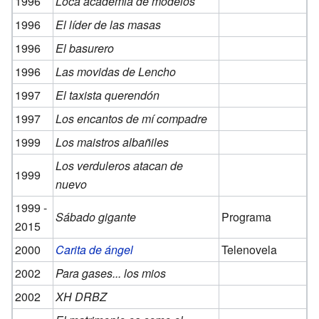
1996
Loca academia de modelos
1996
El líder de las masas
1996
El basurero
1996
Las movidas de Lencho
1997
El taxista querendón
1997
Los encantos de mí compadre
1999
Los maistros albañiles
Los verduleros atacan de
1999
nuevo
1999 -
Sábado gigante
Programa
2015
2000
Carita de ángel
Telenovela
2002
Para gases... los mios
2002
XH DRBZ