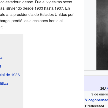
tico estadounidense. Fue el vigésimo sexto
as, sirviendo desde 1933 hasta 1937. En
ato a la presidencia de Estados Unidos por
argo, perdió las elecciones frente al
t.
ra
s
ial de 1936
ítica
26.º
9 de ener
Vicegoberna
Predecesor