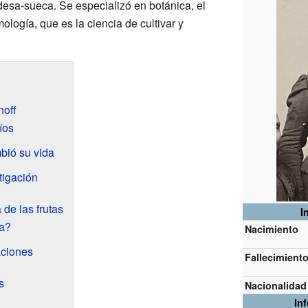
desa-sueca. Se especializó en botánica, el
ología, que es la ciencia de cultivar y
noff
íos
bió su vida
tigación
 de las frutas
I
a?
Nacimiento
aciones
Fallecimient
s
Nacionalidad
In