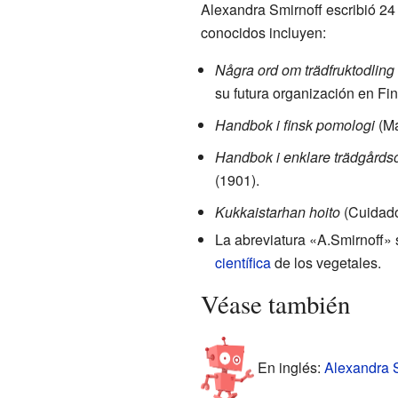
Alexandra Smirnoff escribió 24
conocidos incluyen:
Några ord om trädfruktodling
su futura organización en Fin
Handbok i finsk pomologi
(Ma
Handbok i enklare trädgårds
(1901).
Kukkaistarhan hoito
(Cuidados
La abreviatura «A.Smirnoff» 
científica
de los vegetales.
Véase también
En inglés:
Alexandra S