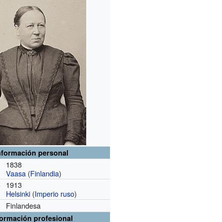
nformación personal
1838
Vaasa
(
Finlandia
)
1913
o
Helsinki
(
Imperio ruso
)
Finlandesa
formación profesional