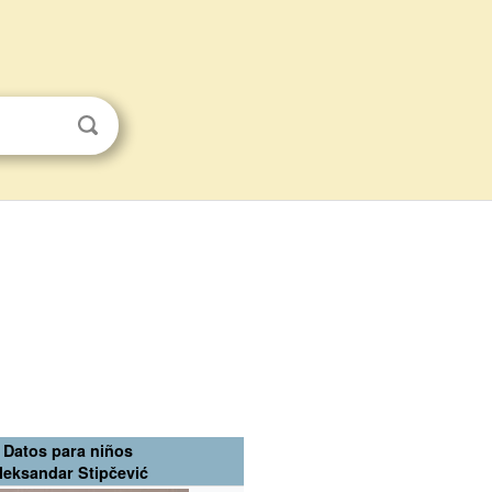
Datos para niños
leksandar Stipčević