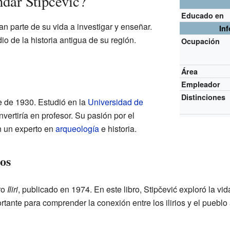
dar Stipčević?
Educado en
n parte de su vida a investigar y enseñar.
In
io de la historia antigua de su región.
Ocupación
Área
Empleador
Distinciones
e de 1930. Estudió en la
Universidad de
vertiría en profesor. Su pasión por el
n un experto en
arqueología
e historia.
ios
ro
Iliri
, publicado en 1974. En este libro, Stipčević exploró la vida
ortante para comprender la conexión entre los ilirios y el pueblo