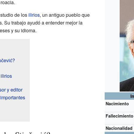
Croacia.
estudio de los
ilirios
, un antiguo pueblo que
s. Su trabajo ayudó a entender mejor la
neses y su idioma.
pčević?
lirios
or y editor
I
importantes
Nacimiento
Fallecimiento
Nacionalidad