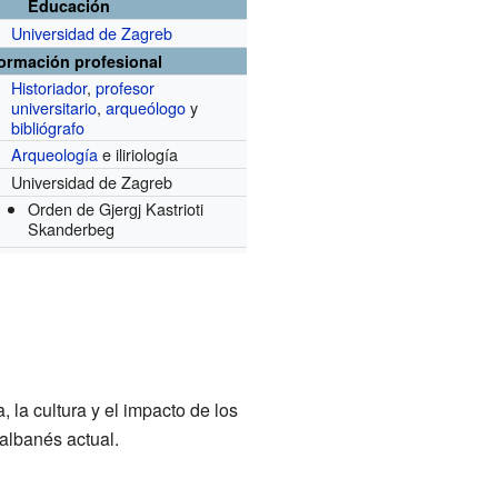
Educación
Universidad de Zagreb
formación profesional
Historiador
,
profesor
universitario
,
arqueólogo
y
bibliógrafo
Arqueología
e iliriología
Universidad de Zagreb
Orden de Gjergj Kastrioti
Skanderbeg
, la cultura y el impacto de los
 albanés actual.