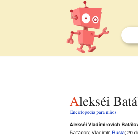
Alekséi Bat
Enciclopedia para niños
Alekséi Vladímirovich Batálo
Бата́лов; Vladímir,
Rusia
; 20 