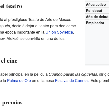
el teatro
Años activo
Rol debut
Año de debut
ó al prestigioso Teatro de Arte de Moscú.
Empleador
pués, decidió dejar el teatro para dedicarse
una época importante en la
Unión Soviética
,
v, Alekséi se convirtió en uno de los
.
el cine
apel principal en la película
Cuando pasan las cigüeñas
, dirig
nó la
Palma de Oro
en el famoso
Festival de Cannes
. Este prem
y premios