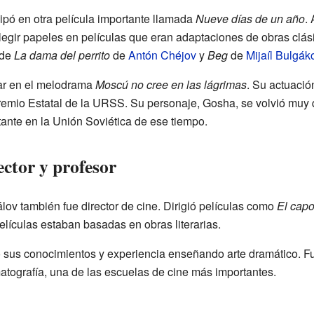
ipó en otra película importante llamada
Nueve días de un año
.
legir papeles en películas que eran adaptaciones de obras clás
 de
La dama del perrito
de
Antón Chéjov
y
Beg
de
Mijaíl Bulgák
uar en el melodrama
Moscú no cree en las lágrimas
. Su actuació
remio Estatal de la URSS. Su personaje, Gosha, se volvió muy q
nte en la Unión Soviética de ese tiempo.
ctor y profesor
lov también fue director de cine. Dirigió películas como
El capo
ículas estaban basadas en obras literarias.
sus conocimientos y experiencia enseñando arte dramático. Fu
ografía, una de las escuelas de cine más importantes.