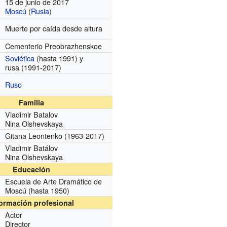
15 de junio de 2017
Moscú
(
Rusia
)
Muerte por caída desde altura
Cementerio Preobrazhenskoe
Soviética
(hasta 1991)
y
rusa
(1991-2017)
Ruso
Familia
Vladimir Batalov
Nina Olshevskaya
Gitana Leontenko (1963-2017)
Vladimir Batálov
Nina Olshevskaya
Educación
Escuela de Arte Dramático de
Moscú
(hasta 1950)
formación profesional
Actor
Director