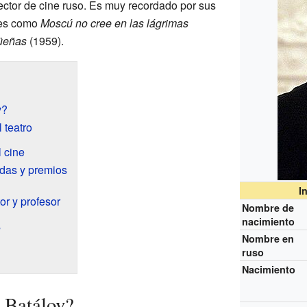
ector de cine ruso. Es muy recordado por sus
tes como
Moscú no cree en las lágrimas
üeñas
(1959).
v?
 teatro
l cine
adas y premios
I
or y profesor
Nombre de
nacimiento
s
Nombre en
ruso
Nacimiento
 Batálov?