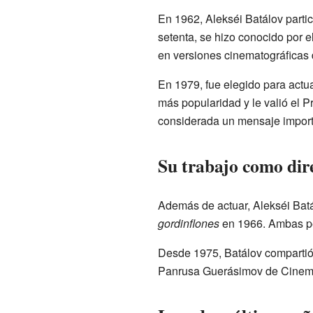
En 1962, Alekséi Batálov partic
setenta, se hizo conocido por e
en versiones cinematográficas
En 1979, fue elegido para act
más popularidad y le valió el P
considerada un mensaje importa
Su trabajo como dire
Además de actuar, Alekséi Batá
gordinflones
en 1966. Ambas pel
Desde 1975, Batálov compartió 
Panrusa Guerásimov de Cinemat