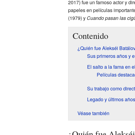
2017) fue un famoso actor y dir
papeles en películas importan
(1979) y
Cuando pasan las cig
Contenido
¿Quién fue Alekséi Batálo
Sus primeros años y el
El salto a la fama en e
Películas destac
Su trabajo como direct
Legado y últimos año
Véase también
¿Quién fue Alekséi