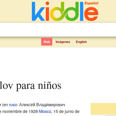
Web
Imágenes
English
álov para niños
v
(en
ruso
: Алексе́й Влади́мирович
de noviembre de 1928-
Moscú
, 15 de junio de