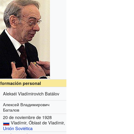
nformación personal
Alekséi Vladímirovich Batálov
Алексей Владимирович
Баталов
20 de noviembre de 1928
Vladímir, Óblast de Vladímir,
Unión Soviética