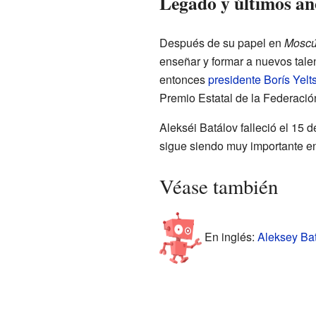
Legado y últimos añ
Después de su papel en
Moscú 
enseñar y formar a nuevos talen
entonces
presidente
Borís Yelt
Premio Estatal de la Federació
Alekséi Batálov falleció el 15 
sigue siendo muy importante en 
Véase también
En inglés:
Aleksey Bat