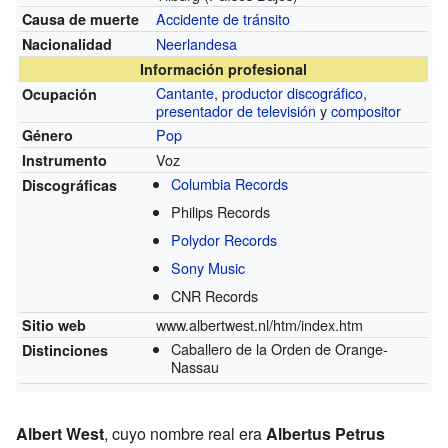
Accidente de tránsito
Causa de muerte
Neerlandesa
Nacionalidad
Información profesional
Cantante
,
productor discográfico
,
Ocupación
presentador de televisión
y
compositor
Pop
Género
Voz
Instrumento
Columbia Records
Discográficas
Philips Records
Polydor Records
Sony Music
CNR Records
www.albertwest.nl/htm/index.htm
Sitio web
Caballero de la Orden de Orange-
Distinciones
Nassau
Albert West
, cuyo nombre real era
Albertus Petrus