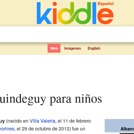
Web
Imágenes
English
guindeguy para niños
uy
(nacido en
Villa Valeria
, el 11 de febrero
vorines
, el 29 de octubre de 2012) fue un
Alban