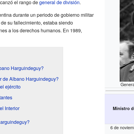
Alcanzó el rango de
general de división
.
entina durante un periodo de gobierno militar
de su fallecimiento, estaba siendo
ones a los derechos humanos. En 1989,
Albano Harguindeguy?
tar de Albano Harguindeguy?
Genera
l ejército
tantes
l Interior
Ministro 
Harguindeguy?
6 de noviem