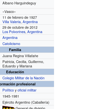
Albano Harguindeguy
«Vasco»
11 de febrero de 1927
Villa Valeria
,
Argentina
29 de octubre de 2012
Los Polvorines
,
Argentina
Argentina
Catolicismo
Familia
Juana Regina Villafañe
Patricia, Cecilia, Guillermo,
Eduardo y Mariana
Educación
Colegio Militar de la Nación
formación profesional
Político
y
oficial militar
1945-1981
Ejército Argentino (Caballería)
General de división