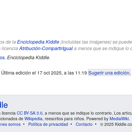
los de la
Enciclopedia Kiddle
(incluidas las imágenes) se puede u
a licencia
Atribución-CompartirIgual
a menos que se indique lo con
os
.
Enciclopedia Kiddle.
Última edición el 17 oct 2025, a las 11:19
Sugerir una edición
.
dle
a licencia
CC BY-SA 3.0
, a menos que se indique lo contrario. Los artíc
ccionados de
Wikipedia
, reescritos para niños. Powered by
MediaWiki
.
énes somos
Política de privacidad
Contacto
© 2025 Kiddle.co