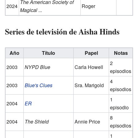
The American Society of
2024
Roger
Magical ...
Series de televisión de Aisha Hinds
Año
Título
Papel
Notas
2
2003
NYPD Blue
Carla Howell
episodios
4
2003
Blue's Clues
Sra. Marigold
episodios
1
2004
ER
episodio
8
2004
The Shield
Annie Price
episodios
1