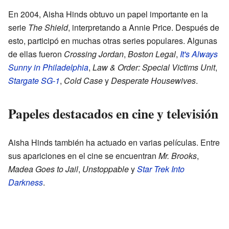
En 2004, Aisha Hinds obtuvo un papel importante en la
serie
The Shield
, interpretando a Annie Price. Después de
esto, participó en muchas otras series populares. Algunas
de ellas fueron
Crossing Jordan
,
Boston Legal
,
It's Always
Sunny in Philadelphia
,
Law & Order: Special Victims Unit
,
Stargate SG-1
,
Cold Case
y
Desperate Housewives
.
Papeles destacados en cine y televisión
Aisha Hinds también ha actuado en varias películas. Entre
sus apariciones en el cine se encuentran
Mr. Brooks
,
Madea Goes to Jail
,
Unstoppable
y
Star Trek Into
Darkness
.