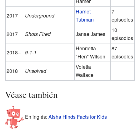
Hamer
Harriet
7
2017
Underground
Tubman
episodios
10
2017
Shots Fired
Janae James
episodios
Henrietta
87
2018–
9-1-1
"Hen" Wilson
episodios
Voletta
2018
Unsolved
Wallace
Véase también
En inglés:
Aisha Hinds Facts for Kids