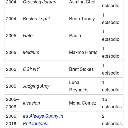
2004
Crossing Jordan
Asmina Chol
episodio
1
2004
Boston Legal
Beah Toomy
episodio
1
2005
Hate
Paula
episodio
1
2005
Medium
Maxine Harris
episodio
1
2005
CSI: NY
Brett Stokes
episodio
Lena
1
2005
Judging Amy
Reynolds
episodio
2005–
15
Invasion
Mona Gomez
2006
episodios
2006;
It's Always Sunny in
2
2016
Philadelphia
episodios