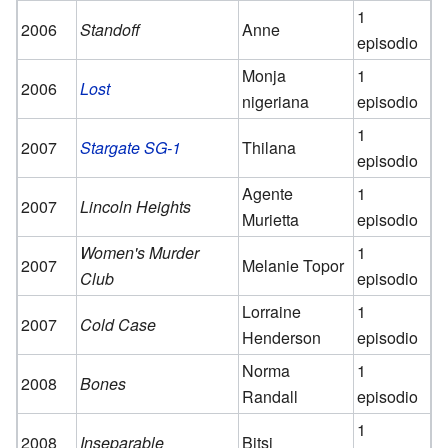
1
2006
Standoff
Anne
episodio
Monja
1
2006
Lost
nigeriana
episodio
1
2007
Stargate SG-1
Thilana
episodio
Agente
1
2007
Lincoln Heights
Murietta
episodio
Women's Murder
1
2007
Melanie Topor
Club
episodio
Lorraine
1
2007
Cold Case
Henderson
episodio
Norma
1
2008
Bones
Randall
episodio
1
2008
Inseparable
Bitsi