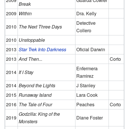
2009
Guarda Cowler
Break
2009
Within
Dra. Kelly
Detective
2010
The Next Three Days
Collero
2010
Unstoppable
2013
Star Trek Into Darkness
Oficial Darwin
2013
And Then...
Corto
Enfermera
2014
If I Stay
Ramirez
2014
Beyond the Lights
J Stanley
2015
Runaway Island
Lara Cook
2016
The Tale of Four
Peaches
Corto
Godzilla: King of the
2019
Diane Foster
Monsters