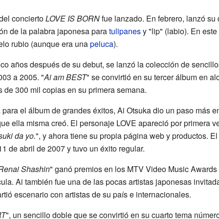
del concierto
LOVE IS BORN
fue lanzado. En febrero, lanzó su 
ción de la palabra japonesa para
tulipanes
y "lip" (labio). En est
pelo rubio (aunque era una
peluca
).
co años después de su debut, se lanzó la colección de sencillo
03 a 2005. "
Ai am BEST
" se convirtió en su tercer álbum en al
s de 300 mil copias en su primera semana.
 para el álbum de grandes éxitos, Ai Otsuka dio un paso más en
ue ella misma creó. El personaje LOVE apareció por primera ve
suki da yo.
", y ahora tiene su propia página web y productos. El
 11 de abril de 2007 y tuvo un éxito regular.
Renai Shashin
" ganó premios en los MTV Video Music Awards
la. Ai también fue una de las pocas artistas japonesas invitadas
tió escenario con artistas de su país e internacionales.
RT
", un sencillo doble que se convirtió en su cuarto tema númer