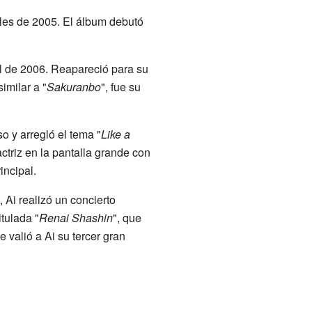
ales de 2005. El álbum debutó
il de 2006. Reapareció para su
similar a "
Sakuranbo
", fue su
o y arregló el tema "
Like a
ctriz en la pantalla grande con
incipal.
 Ai realizó un concierto
itulada "
Renai Shashin
", que
le valió a Ai su tercer gran