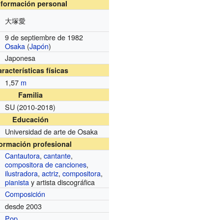
nformación personal
大塚愛
9 de septiembre de 1982
Osaka
(
Japón
)
Japonesa
racterísticas físicas
1,57
m
Familia
SU
(2010-2018)
Educación
Universidad de arte de Osaka
formación profesional
Cantautora
,
cantante
,
compositora de canciones
,
ilustradora
,
actriz
,
compositora
,
pianista
y artista discográfica
Composición
desde 2003
Pop