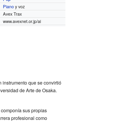
Piano
y voz
Avex Trax
www.avexnet.or.jp/ai
n instrumento que se convirtió
iversidad de Arte de Osaka.
y componía sus propias
arrera profesional como