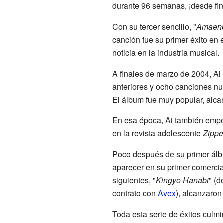
durante 96 semanas, ¡desde fi
Con su tercer sencillo, "
Amaen
canción fue su primer éxito en e
noticia en la industria musical.
A finales de marzo de 2004, Ai
anteriores y ocho canciones nue
El álbum fue muy popular, alcan
En esa época, Ai también empez
en la revista adolescente
Zippe
Poco después de su primer álbum
aparecer en su primer comercia
siguientes, "
Kingyo Hanabi
" (d
contrato con
Avex
), alcanzaron 
Toda esta serie de éxitos culm