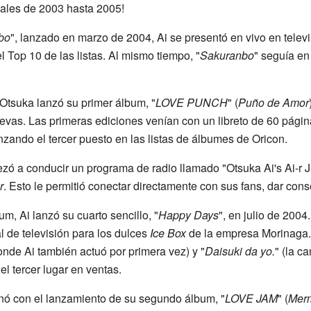
nales de 2003 hasta 2005!
bo
", lanzado en marzo de 2004, Ai se presentó en vivo en televi
l Top 10 de las listas. Al mismo tiempo, "
Sakuranbo
" seguía en
 Otsuka lanzó su primer álbum, "
LOVE PUNCH
" (
Puño de Amor
vas. Las primeras ediciones venían con un libreto de 60 página
zando el tercer puesto en las listas de álbumes de Oricon.
ó a conducir un programa de radio llamado "Otsuka Ai's Ai-r J
r
. Esto le permitió conectar directamente con sus fans, dar cons
, Ai lanzó su cuarto sencillo, "
Happy Days
", en julio de 2004.
l de televisión para los dulces
Ice Box
de la empresa Morinaga. 
onde Ai también actuó por primera vez) y "
Daisuki da yo.
" (la c
el tercer lugar en ventas.
inó con el lanzamiento de su segundo álbum, "
LOVE JAM
" (
Mer