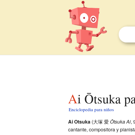
Ai Ōtsuka p
Enciclopedia para niños
Ai Otsuka
(
大塚 愛
Ōtsuka Ai
,
cantante, compositora y pianis