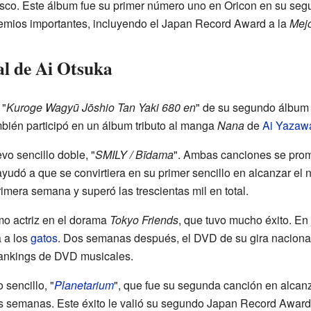
sco. Este álbum fue su primer número uno en Oricon en su seg
remios importantes, incluyendo el Japan Record Award a la
Mejo
l de Ai Otsuka
 "
Kuroge Wagyū Jōshio Tan Yaki 680 en
" de su segundo álbum 
mbién participó en un álbum tributo al manga
Nana
de
Ai Yazaw
o sencillo doble, "
SMILY / Bīdama
". Ambas canciones se prom
yudó a que se convirtiera en su primer sencillo en alcanzar el n
imera semana y superó las trescientas mil en total.
mo actriz en el dorama
Tokyo Friends
, que tuvo mucho éxito. En j
 a los
gatos
. Dos semanas después, el DVD de su gira nacion
 rankings de DVD musicales.
sencillo, "
Planetarium
", que fue su segunda canción en alcanz
os semanas. Este éxito le valió su segundo Japan Record Award