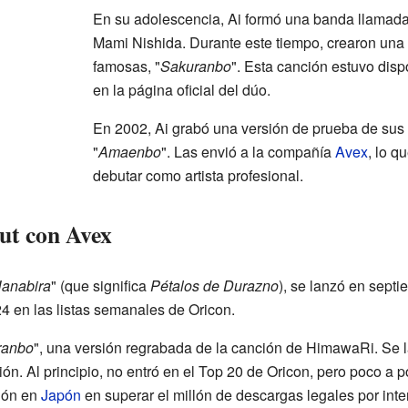
En su adolescencia, Ai formó una banda llamad
Mami Nishida. Durante este tiempo, crearon un
famosas, "
Sakuranbo
". Esta canción estuvo disp
en la página oficial del dúo.
En 2002, Ai grabó una versión de prueba de sus
"
Amaenbo
". Las envió a la compañía
Avex
, lo q
debutar como artista profesional.
ut con Avex
anabira
" (que significa
Pétalos de Durazno
), se lanzó en sept
4 en las listas semanales de Oricon.
ranbo
", una versión regrabada de la canción de HimawaRi. Se 
ón. Al principio, no entró en el Top 20 de Oricon, pero poco a p
ción en
Japón
en superar el millón de descargas legales por inte