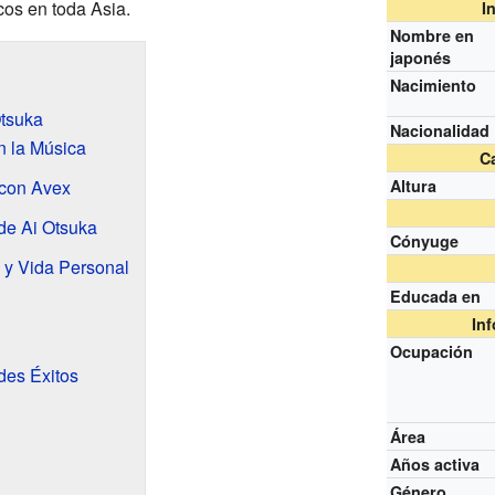
cos en toda Asia.
I
Nombre en
japonés
Nacimiento
Otsuka
Nacionalidad
n la Música
Ca
 con Avex
Altura
de Ai Otsuka
Cónyuge
 y Vida Personal
Educada en
In
Ocupación
es Éxitos
Área
Años activa
Género