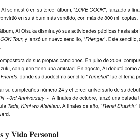
Ai se mostró en su tercer álbum, "
LOVE COOK
", lanzado a fin
convirtió en su álbum más vendido, con más de 800 mil copias.
 álbum, Ai Otsuka disminuyó sus actividades públicas hasta abr
OOK Tour
, y lanzó un nuevo sencillo, "
Frienger
". Este sencillo, 
.
compositora de sus propias canciones. En julio de 2006, compus
zuki, con quien tiene una amistad. En agosto, Ai debutó como a
 Friends
, donde su duodécimo sencillo "
Yumekui
" fue el tema pr
ar su cumpleaños número 24 y el tercer aniversario de su debut,
N～3rd Anniversary～
. A finales de octubre, lanzó una balada t
cula
Tada, Kimi wo Aishiteru
. A finales de año, "
Renai Shashin
" 
ward.
s y Vida Personal