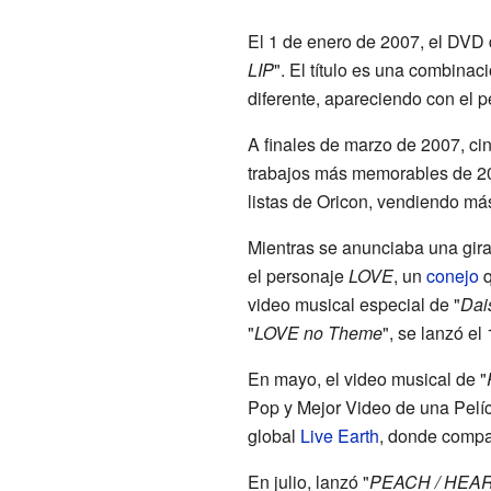
El 1 de enero de 2007, el DVD 
LIP
". El título es una combina
diferente, apareciendo con el 
A finales de marzo de 2007, cin
trabajos más memorables de 20
listas de Oricon, vendiendo má
Mientras se anunciaba una gira
el personaje
LOVE
, un
conejo
q
video musical especial de "
Dai
"
LOVE no Theme
", se lanzó el
En mayo, el video musical de "
Pop y Mejor Video de una Pelícu
global
Live Earth
, donde compar
En julio, lanzó "
PEACH / HEA