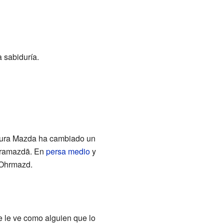
 sabiduría.
Ahura Mazda ha cambiado un
uramazdā. En
persa medio
y
 Ohrmazd.
e le ve como alguien que lo