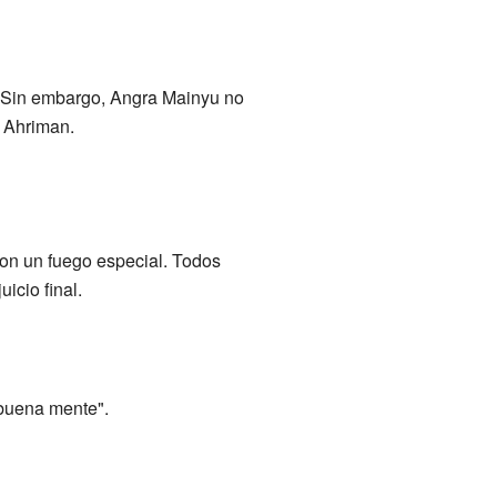
. Sin embargo, Angra Mainyu no
a Ahriman.
con un fuego especial. Todos
icio final.
buena mente".