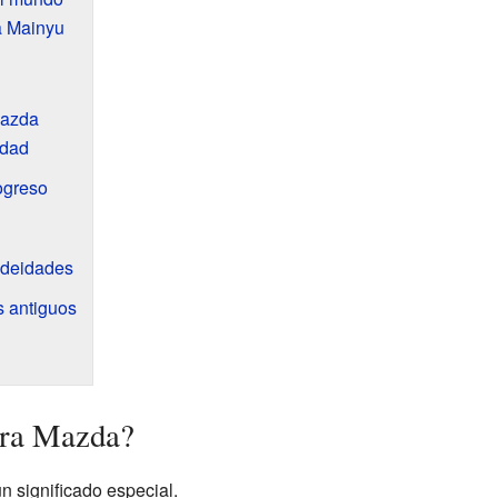
a Mainyu
Mazda
idad
ogreso
 deidades
s antiguos
ura Mazda?
 significado especial.