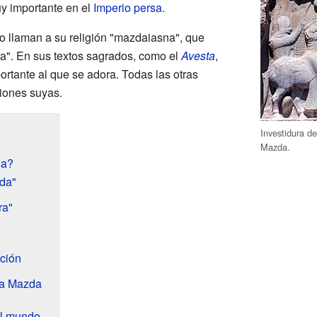
uy importante en el
Imperio persa
.
o llaman a su religión "mazdaiasna", que
da". En sus textos sagrados, como el
Avesta
,
rtante al que se adora. Todas las otras
iones suyas.
Investidura d
Mazda.
da?
zda"
ra"
ción
ra Mazda
el mundo