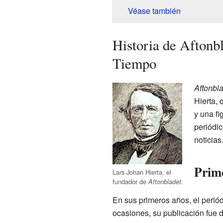
Véase también
Historia de Aftonbl
Tiempo
Aftonbl
Hierta,
y una fi
periódic
noticias
Prime
Lars Johan Hierta, el
fundador de
.
Aftonbladet
En sus primeros años, el periód
ocasiones, su publicación fue d