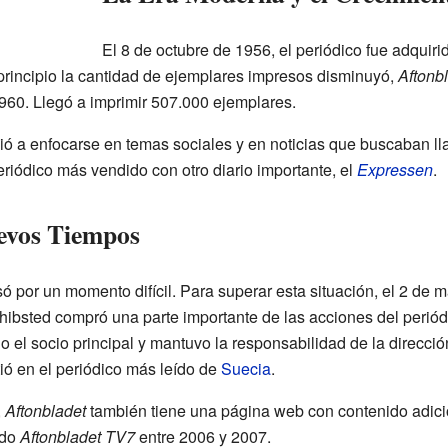
El 8 de octubre de 1956, el periódico fue adquir
rincipio la cantidad de ejemplares impresos disminuyó,
Aftonb
60. Llegó a imprimir 507.000 ejemplares.
vió a enfocarse en temas sociales y en noticias que buscaban l
riódico más vendido con otro diario importante, el
Expressen
.
evos Tiempos
ó por un momento difícil. Para superar esta situación, el 2 de 
ibsted compró una parte importante de las acciones del periód
 el socio principal y mantuvo la responsabilidad de la direcci
ió en el periódico más leído de
Suecia
.
,
Aftonbladet
también tiene una página web con contenido adicio
ado
Aftonbladet TV7
entre 2006 y 2007.