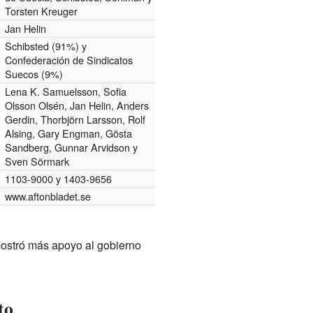
Torsten Kreuger
Jan Helin
Schibsted (91%) y
Confederación de Sindicatos
Suecos (9%)
Lena K. Samuelsson, Sofia
Olsson Olsén, Jan Helin, Anders
Gerdin, Thorbjörn Larsson, Rolf
Alsing, Gary Engman, Gösta
Sandberg, Gunnar Arvidson y
Sven Sörmark
1103-9000 y 1403-9656
www.aftonbladet.se
 mostró más apoyo al gobierno
to