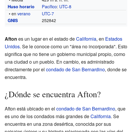
Pacífico
:
UTC-8
Huso horario
• en
verano
UTC-7
252842
GNIS
Afton
es un lugar en el estado de
California
, en
Estados
Unidos
. Se le conoce como un "área no incorporada". Esto
significa que no tiene un gobierno municipal propio, como
una ciudad o un pueblo. En cambio, es administrado
directamente por el
condado de San Bernardino
, donde se
encuentra.
¿Dónde se encuentra Afton?
Afton está ubicado en el
condado de San Bernardino
, que
es uno de los condados más grandes de
California
. Se
encuentra en una zona desértica, conocida por sus
paisajes únicos y su historia relacionada con las vías del