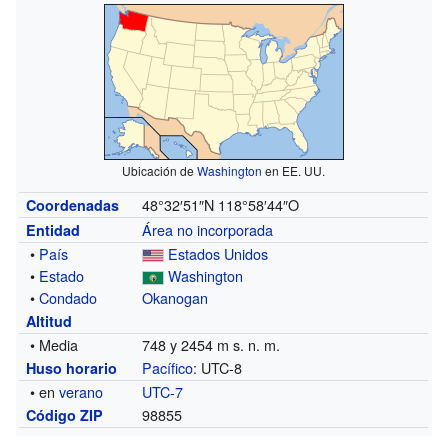
Ubicación de
Washington
en EE. UU.
48°32′51″N
118°58′44″O
Coordenadas
Área no incorporada
Entidad
•
País
Estados Unidos
•
Estado
Washington
•
Condado
Okanogan
Altitud
• Media
748 y 2454 m s. n. m.
Pacífico
: UTC-8
Huso horario
• en
verano
UTC-7
98855
Código ZIP