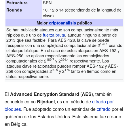
SPN
Estructura
10, 12 o 14 (dependiendo de la longitud de
Rounds
clave)
Mejor
criptoanálisis
público
Se han publicado ataques que son computacionalmente más
rápidos que uno de
fuerza bruta
, aunque ninguno a partir de
2013 que sea factible. Para AES-128, la clave se puede
126.1
recuperar con una complejidad computacional de 2
usando
el ataque biclique. En el caso de estos ataques en AES-192 y
AES-256, se aplican respectivamente las complejidades
189.7
254,4
computacionales de 2
y 2
respectivamente. Los
ataques clave relacionados pueden romper AES-192 y AES-
99.5
176
256 con complejidades 2
y 2
tanto en tiempo como en
datos respectivamente.
El
Advanced Encryption Standard
(
AES
), también
conocido como
Rijndael
, es un método de
cifrado por
bloques
. Fue adoptado como un estándar de
cifrado
por el
gobierno de los Estados Unidos. Este sistema fue creado
en Bélgica.